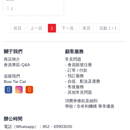
1
首頁
上一頁
1
下一頁
尾頁
頁數 1 / 1
關于我們
顧客服務
商店簡介
常見問題
會員專區-Q&A
- 會員賬號注冊
- 訂單 / 付款
- 預訂服務
追蹤我們
- 自提、配送及運費
Bow Tie Cat
- 售後服務
- 其他常見問題
消費券條款及細則
學校 / 非牟利機構 專享優惠
辦公時間
電話（Whatsapp）：852﹣69903035