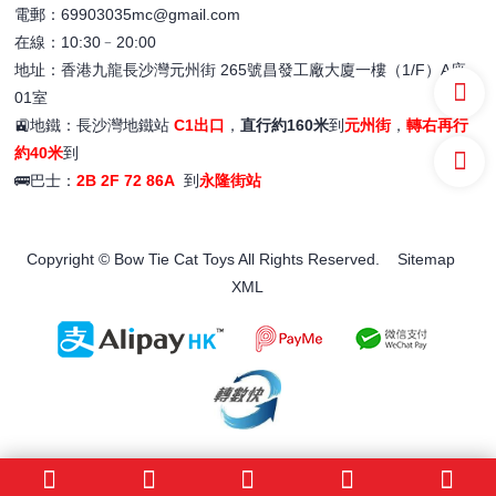
電郵：69903035mc@gmail.com
在線：10:30﹣20:00
地址：香港九龍長沙灣元州街 265號昌發工廠大廈一樓（1/F）A座
01室
🚉地鐵：長沙灣地鐵站
C1出口
，
直行約160米
到
元州街
，
轉右再行
約40米
到
🚌巴士：
2B 2F 72 86A
到
永隆街站
Copyright © Bow Tie Cat Toys All Rights Reserved.
Sitemap
XML