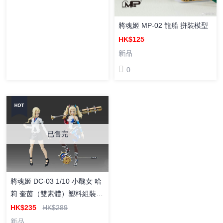
將魂姬 MP-02 龍船 拼裝模型
HK$125
新品
0
已售完
將魂姬 DC-03 1/10 小醜女 哈
莉 奎茵（雙素體）塑料組裝模
型
HK$235
HK$289
新品