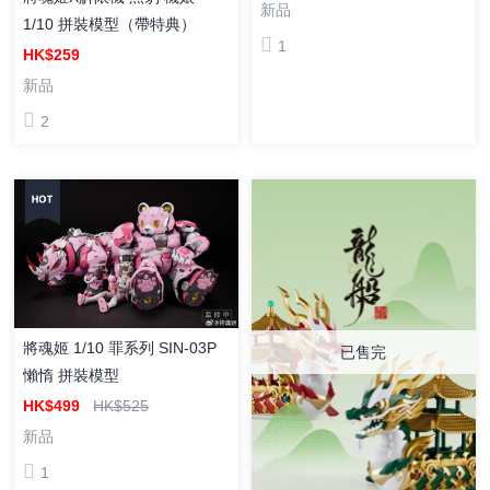
新品
1/10 拼裝模型（帶特典）
1
HK$259
新品
2
將魂姬 1/10 罪系列 SIN-03P
已售完
懶惰 拼裝模型
HK$499
HK$525
新品
1