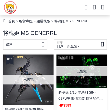
首頁
>
現貨專區
>
組裝模型
>
将魂姬 MS GENERRL
将魂姬 MS GENERRL
排序
價格
日期（新至舊）
已售完
已售完
將魂姬 1/10 罪系列 SIN-
03PWF 懶惰套裝 特別配色
（黑綠限定版）拼裝模型
HK$589
將魂姬X解限機 黑豹 機娘