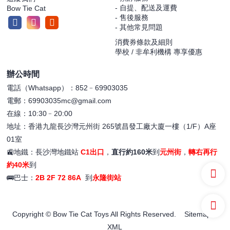
- 自提、配送及運費
Bow Tie Cat
- 售後服務
- 其他常見問題
消費券條款及細則
學校 / 非牟利機構 專享優惠
辦公時間
電話（Whatsapp）：852﹣69903035
電郵：69903035mc@gmail.com
在線：10:30﹣20:00
地址：香港九龍長沙灣元州街 265號昌發工廠大廈一樓（1/F）A座
01室
🚉地鐵：長沙灣地鐵站
C1出口
，
直行約160米
到
元州街
，
轉右再行
約40米
到
🚌巴士：
2B 2F 72 86A
到
永隆街站
Copyright © Bow Tie Cat Toys All Rights Reserved.
Sitemap
XML