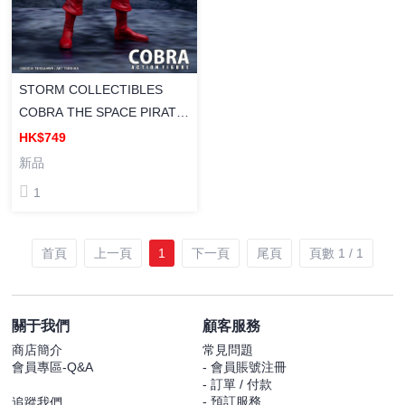
STORM COLLECTIBLES
COBRA THE SPACE PIRATE
太空海盜 眼鏡蛇 COBRA 成品
HK$749
可動人偶
新品
1
首頁
上一頁
1
下一頁
尾頁
頁數 1 / 1
關于我們
顧客服務
商店簡介
常見問題
會員專區-Q&A
- 會員賬號注冊
- 訂單 / 付款
- 預訂服務
追蹤我們