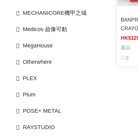
MECHANICORE機甲之城
BANP
CRAY
Medicos 超像可動
SHINC
HK$12
MegaHouse
SOFVI
新品
SHINN
0
Otherwhere
NOHA
[BIG S
PLEX
蠟筆小
助 ~OH
Plum
POSE+ METAL
RAYSTUDIO