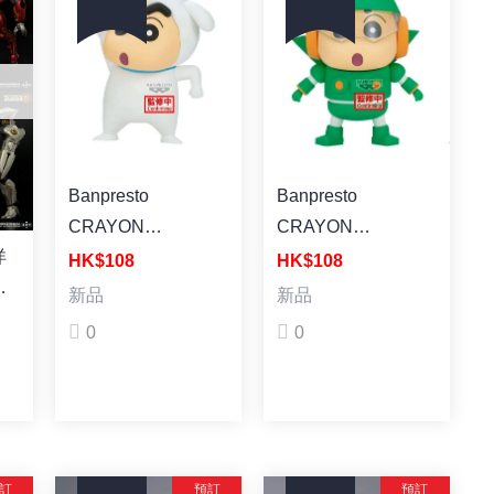
Banpresto
Banpresto
CRAYON
CRAYON
洋
SHINCHAN
SHINCHAN
HK$108
HK$108
赤
COSPLAY
COSPLAY
新品
新品
尤
SHINCHAN
SHINCHAN
0
0
裝
FIGURE～KANTAM
FIGURE～KANTAM
ROBO SHINCHAN
ROBO SHINCHAN
& SHIRO
& SHIRO
SHINCHAN～
SHINCHAN～
(B:SHIRO
(A:KANTAM ROBO
訂
預訂
預訂