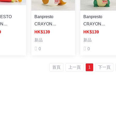
RESTO
Banpresto
Banpresto
ON
CRAYON
CRAYON
HAN BIG
SHINCHAN
SHINCHAN
9
HK$139
HK$139
MATES～
COSPLAY
COSPLAY
新品
新品
OSUKE
Shinchan FIGURE
Shinchan FIGUR
0
0
RA～OH
vol.5(ver.B) 景品] 蠟
vol.5(ver.A) [景品
OFVIMATES]
筆小新Cosplay 蠟筆
筆小新Cosplay 蠟筆
首頁
上一頁
1
下一頁
新 野原新之
小新 第五彈 蛇造型
小新 第五彈 龍造