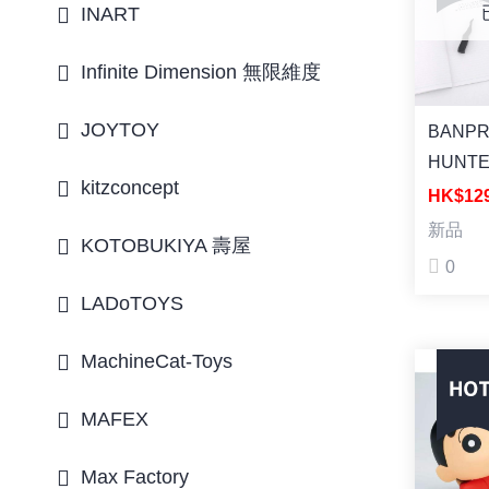
KUN) 
INART
新：超
Infinite Dimension 無限維度
春日部
風間
JOYTOY
BANP
HUNT
kitzconcept
FL GO
HK$12
[FL]
新品
KOTOBUKIYA 壽屋
HUNT
0
小剛 筆
LADoTOYS
MachineCat-Toys
MAFEX
Max Factory