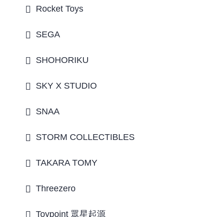
Rocket Toys
SEGA
SHOHORIKU
SKY X STUDIO
SNAA
STORM COLLECTIBLES
TAKARA TOMY
Threezero
Toypoint 眾星起源