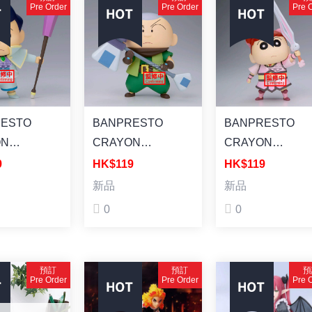
成品
 塗裝成品
Pre Order
Pre Order
Pre 
RESTO
BANPRESTO
BANPRESTO
ON
CRAYON
CRAYON
HAN THE
SHINCHAN THE
SHINCHAN THE
9
HK$119
HK$119
: SUPER
MOVIE: SUPER
MOVIE: SUPER
新品
新品
HE SPICY
HOT! THE SPICY
HOT! THE SPIC
0
0
ABE
KASUKABE
KASUKABE
ERS
DANCERS
DANCERS
ABE
KASUKABE
KASUKABE
預訂
預訂
預
AI FIGURE
BOUEITAI FIGURE
BOUEITAI FIGU
Pre Order
Pre Order
Pre 
A:KAZAMA-
VOL.2(B:MASAO-
VOL.2(A:NENE-