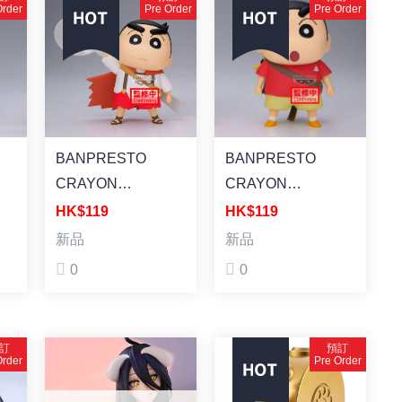
SHINCHAN) [景品]
SHINCHAN) [景品]
Order
Pre Order
Pre Order
蠟筆小新Cosplay 小
蠟筆小新Cosplay 鋼
白小新
達姆機器人小新
BANPRESTO
BANPRESTO
CRAYON
CRAYON
SHINCHAN THE
SHINCHAN THE
HK$119
HK$119
MOVIE: SUPER
MOVIE: SUPER
新品
新品
Y
HOT! THE SPICY
HOT! THE SPICY
0
0
KASUKABE
KASUKABE
DANCERS
DANCERS
KASUKABE
KASUKABE
訂
預訂
RE
BOUEITAI FIGURE
BOUEITAI FIGURE
Order
Pre Order
VOL.1(VER.A) [景
VOL.1(VER.B) [景