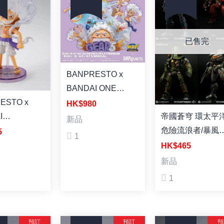
已售完
BANPRESTO x
BANDAI ONE
PIECE WORLD
ESTO x
HK$980
COLLECTABLE
帝國蒼穹 環太平
I
新品
FIGURE
危險流浪者/暴風
uarts World
5
1
PREMIUM-
紅/切爾諾阿爾法/
able Figure ×
HK$465
MONKEY D.LUFFY
裏卡突襲者 預塗
uarts
新品
GEAR5 SPECIAL-
拼裝模型（一套4
Y D.
1
[WCF Premium] 海
款）
-GEAR 5-
賊王 五檔路飛
]《海賊王》五
[WCF x SHF] 塗裝
WCF x
預訂
預訂
預