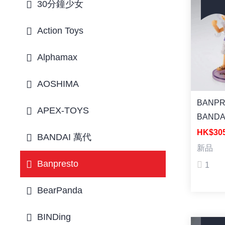
30分鐘少女
Action Toys
Alphamax
AOSHIMA
BANPR
APEX-TOYS
BANDA
S.H.Fig
HK$30
BANDAI 萬代
Collect
新品
S.H.Fig
Banpresto
1
MONKE
LUFFY 
BearPanda
[SHF
檔路飛 [
BINDing