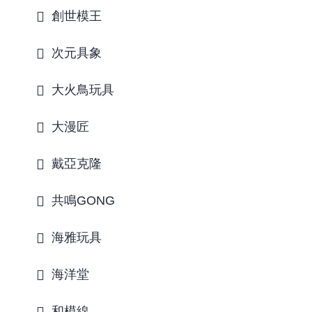
創世模王
次元具象
大火鳥玩具
大漫匠
戴亞克隆
共鳴GONG
海雅玩具
海洋堂
和模線