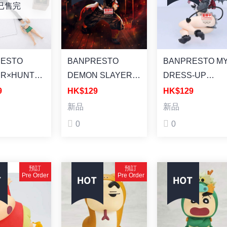
[景品] 蠟筆小
KUN) [景品] 蠟筆小
CHAN) [景品] 蠟
已售完
華麗！灼熱的
新：超華麗！灼熱的
小新：超華麗！
舞者 第三彈
春日部舞者 第二彈
的春日部舞者 第
正男
彈 妮妮
RESTO
BANPRESTO
BANPRESTO MY
ER×HUNTER
DEMON SLAYER:
DRESS-UP
N FIGURE
KIMETSU NO
DARLING
9
HK$129
HK$129
YAIBA MAXIMATIC
ESPRESTO-
新品
新品
ERxHUNTER
KYOJURO
DETAILED
0
0
 景品 文具
RENGOKU
ELEGANCE-
[MAXIMATIC] 鬼滅
MARIN KITAGA
之刃 炎柱 煉獄杏壽
LIZ VER.
預訂
預訂
郎 塗裝成品
[ESPRESTO] 戀
Pre Order
Pre Order
換裝娃娃 喜多川
夢 莉茲ver. 塗裝
品