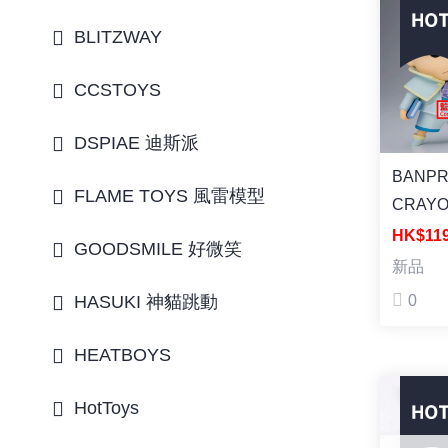
SHF]
BLITZWAY
CCSTOYS
DSPIAE 迪斯派
BANP
FLAME TOYS 風雷模型
CRAY
SHINC
HK$11
GOODSMILE 好微笑
MOVIE
新品
HOT! T
HASUKI 神貓跳動
0
KASUK
DANC
HEATBOYS
KASUK
BOUEIT
HotToys
VOL.3(