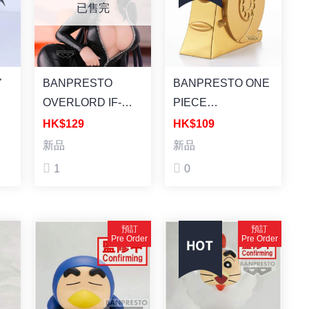
筆
品] 蠟筆小新：超華
品] 蠟筆小新：超華
已售完
灼熱
麗！灼熱的春日部舞
麗！灼熱的春日部舞
二
者 第一彈 小新 湯匙
者 第一彈 小新 野原
造型
新之助 普通版
BANPRESTO
BANPRESTO ONE
OVERLORD IF-
PIECE
RELAX TIME-
SOFVIMATES～
HK$129
HK$109
ALBEDO [景品]
GOLDEN DEN
新品
新品
OVERLORD Relax
DEN MUSHI～
1
0
time 雅兒貝德 塗裝
[SOFVIMATES] 海
WA
成品
賊王 金色電導蟲 景
品
預訂
預訂
上
Pre Order
Pre Order
海
成