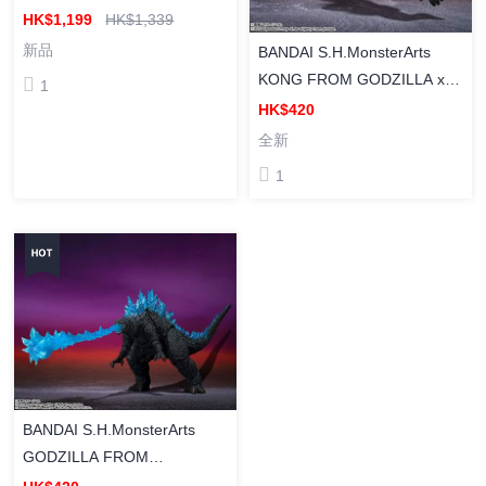
FORM) Tokyo Waterfront City
HK$1,199
HK$1,339
Battle Ver. [S.H.MonsterArts]
新品
BANDAI S.H.MonsterArts
戴斯特洛伊亞 -完全体- 東京臨
KONG FROM GODZILLA x
1
海副都心決戦Ver. 塗裝成品
KONG: THE NEW EMPIRE
HK$420
(2024) S.H.MonsterArts 金剛
全新
哥斯拉大戰金剛2 帝國崛起 成
1
品可動人偶
BANDAI S.H.MonsterArts
GODZILLA FROM
GODZILLA x KONG: THE