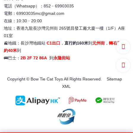
電話（Whatsapp）：852﹣69903035
電郵：69903035mc@gmail.com
在線：10:30﹣20:00
地址：香港九龍長沙灣元州街 265號昌發工廠大廈一樓（1/F）A座
01室
🚉地鐵：長沙灣地鐵站
C1出口
，
直行約160米
到
元州街
，
轉右再行
約40米
到
🚌巴士：
2B 2F 72 86A
到
永隆街站
Copyright © Bow Tie Cat Toys All Rights Reserved.
Sitemap
XML