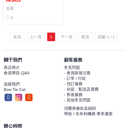
HK$420
NEW EMPIRE (2024)
全新
S.H.MonsterArts 哥斯拉 哥斯
0
拉大戰金剛2 帝國崛起 成品可
動人偶
首頁
上一頁
1
下一頁
尾頁
頁數 1 / 1
關于我們
顧客服務
商店簡介
常見問題
會員專區-Q&A
- 會員賬號注冊
- 訂單 / 付款
- 預訂服務
追蹤我們
- 自提、配送及運費
Bow Tie Cat
- 售後服務
- 其他常見問題
消費券條款及細則
學校 / 非牟利機構 專享優惠
辦公時間