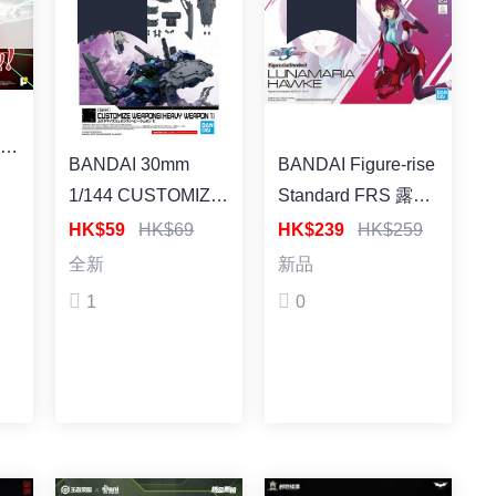
》超
BANDAI 30mm
BANDAI Figure-rise
品
1/144 CUSTOMIZE
Standard FRS 露娜
WEAPONS(HEAVY
瑪利亞 賀古 機動戰
HK$59
HK$69
HK$239
HK$259
WEAPON 1） 30分
士高達 SEED
全新
新品
鐘任務系列 1/144 替
DESTINY 塑料組裝
1
0
換武裝 重型武裝1
模型
組裝模型