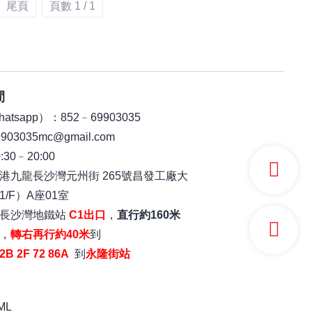
尾頁
頁數 1 / 1
間
tsapp）：852﹣69903035
03035mc@gmail.com
30﹣20:00
港九龍長沙灣元州街 265號昌發工廠大
/F）A座01室
：長沙灣地鐵站
C1出口
，
直行約160米
，
轉右再行約40米
到
2B 2F 72 86A
到
永隆街站
ML