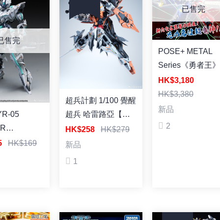
已售完
已售完
POSE+ METAL
Series《勇者王
龍神 塗裝合金成
HK$3,180
HK$3,380
超兵計劃 1/100 覺醒
新品
超兵 哈雷路亞【主
YR-05
2
天使】塑料拼裝模型
ER
HK$258
HK$279
OR 冥皇A.P
45
HK$169
新品
00 拼裝模型
1