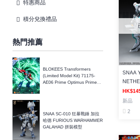
特惠商品
積分兌換禮品
熱門推薦
BLOKEES Transformers
SNAA 
(Limited Model Kit) 71175-
NETH
AE06 Prime Optimus Prime
[傳奇版] 變形金剛 AE-06 柯柏
EMPER
HK$1
文 模型
型 1/1
新品
2
SNAA SC-010 狂暴戰錘 加拉
哈德 FURIOUS WARHAMMER
GALAHAD 拼裝模型