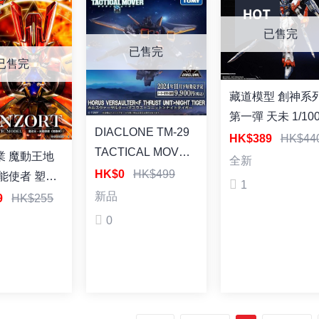
已售完
已售完
已售完
藏道模型 創神系
第一彈 天未 1/10
DIACLONE TM-29
合金成品 可動機
HK$389
HK$44
TACTICAL MOVER
模型
業 魔動王地
全新
HORUS
HK$0
HK$499
能使者 塑料
1
VERSAULTER
型
新品
99
HK$255
NIGHT TIGER
0
(TTMALL
EXCLUSIVE) 戴亞
克隆 TM-29 Horus
Versaulter F Thrust
成品可動 合體模型