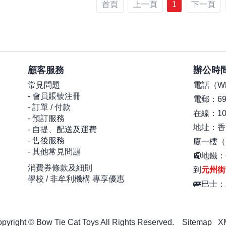
首頁
上一頁
1
下一頁
限定
顧客服務
辦公時
常見問題
電話（Wha
- 會員賬號注冊
電郵：699
- 訂單 / 付款
在線：10:
- 預訂服務
地址：香
- 自提、配送及運費
- 售後服務
廈一樓（1
- 其他常見問題
🚉地鐵
消費券條款及細則
到
元州街
學校 / 非牟利機構 專享優惠
🚌巴士：
pyright © Bow Tie Cat Toys All Rights Reserved.
Sitemap
X