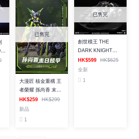
已售完
已售完
創世模王 THE
列
DARK KNIGHT
0
TRILOGYASSEMBLY
甲
HK$599
HK$625
0
MODEL SERIES
全新
DC正版授權 黑暗騎
1
大漫匠 核金重構 王
士 蝙蝠車&蝙蝠摩托
者榮耀 孫尚香 末日
1/12 預塗裝 組裝模
機甲 1/12 組裝模型
HK$259
HK$299
型
新品
1