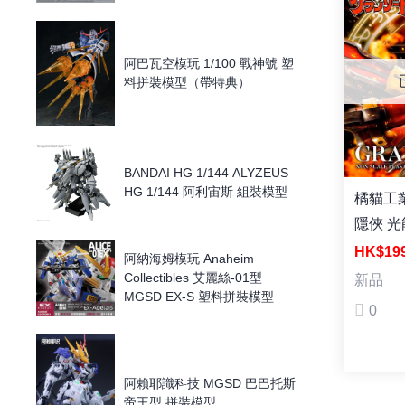
阿巴瓦空模玩 1/100 戰神號 塑
料拼裝模型（帶特典）
BANDAI HG 1/144 ALYZEUS
HG 1/144 阿利宙斯 組裝模型
橘貓工
隱俠 光
組裝模
HK$1
阿納海姆模玩 Anaheim
Collectibles 艾麗絲-01型
新品
MGSD EX-S 塑料拼裝模型
0
阿賴耶識科技 MGSD 巴巴托斯
帝王型 拼裝模型