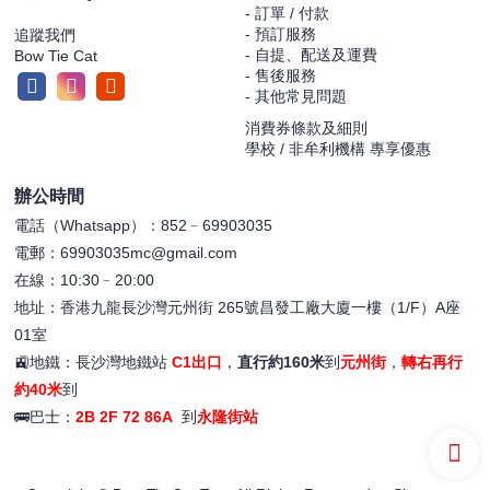
- 訂單 / 付款
- 預訂服務
追蹤我們
- 自提、配送及運費
Bow Tie Cat
- 售後服務
- 其他常見問題
消費券條款及細則
學校 / 非牟利機構 專享優惠
辦公時間
電話（Whatsapp）：852﹣69903035
電郵：69903035mc@gmail.com
在線：10:30﹣20:00
地址：香港九龍長沙灣元州街 265號昌發工廠大廈一樓（1/F）A座
01室
🚉地鐵：長沙灣地鐵站
C1出口
，
直行約160米
到
元州街
，
轉右再行
約40米
到
🚌巴士：
2B 2F 72 86A
到
永隆街站