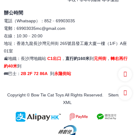
辦公時間
電話（Whatsapp）：852﹣69903035
電郵：69903035mc@gmail.com
在線：10:30﹣20:00
地址：香港九龍長沙灣元州街 265號昌發工廠大廈一樓（1/F）A座
01室
🚉地鐵：長沙灣地鐵站
C1出口
，
直行約160米
到
元州街
，
轉右再行
約40米
到
🚌巴士：
2B 2F 72 86A
到
永隆街站
Copyright © Bow Tie Cat Toys All Rights Reserved.
Sitemap
XML