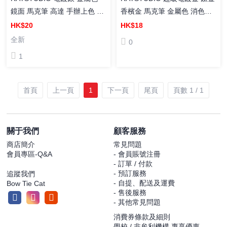
鏡面 馬克筆 高達 手辦上色 消
香檳金 馬克筆 金屬色 消色馬
色 模型 上色工具
克筆 高達手辦 金色塗裝 上色
HK$20
HK$18
工具
全新
0
1
首頁
上一頁
1
下一頁
尾頁
頁數 1 / 1
關于我們
顧客服務
商店簡介
常見問題
會員專區-Q&A
- 會員賬號注冊
- 訂單 / 付款
- 預訂服務
追蹤我們
- 自提、配送及運費
Bow Tie Cat
- 售後服務
- 其他常見問題
消費券條款及細則
學校 / 非牟利機構 專享優惠