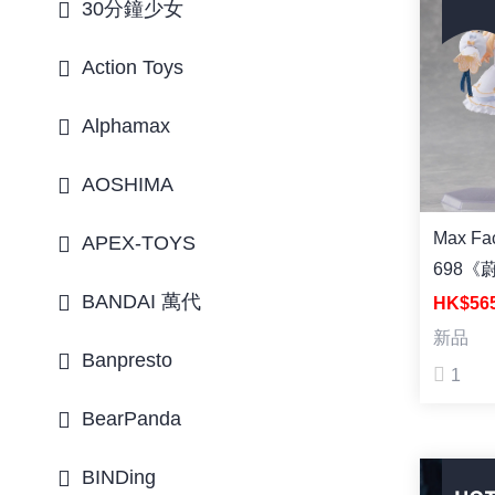
30分鐘少女
Action Toys
Alphamax
AOSHIMA
Max Factor
APEX-TOYS
698《
BANDAI 萬代
合園聖
HK$56
新品
Banpresto
1
BearPanda
BINDing