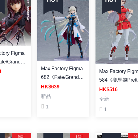
y Figma
te/Grand
Max Factory Figma
》Lancer/斯卡
9
Max Factory Fig
682《Fate/Grand
再販)
584《賽馬娘Prett
Order》Berserker/
HK$639
Derby》 黃金船 
HK$516
摩根 塗裝成品
新品
裝成品 (再販)
全新
1
1
預訂
預訂
預