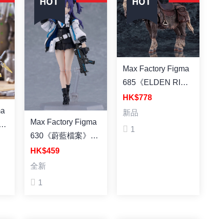
Max Factory Figma
685《ELDEN RING
艾爾登法環》靈馬
HK$778
托雷特 塗裝成品
新品
Max Factory Figma
計
1
630《蔚藍檔案》早
瀨優香 (再販) 塗裝
HK$459
成品
成品
全新
1