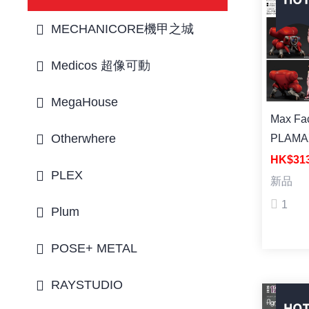
MECHANICORE機甲之城
Medicos 超像可動
MegaHouse
Max Fac
Otherwhere
PLAMA
factor
HK$31
PLEX
殼機動
新品
子 with
1
Plum
模型
POSE+ METAL
RAYSTUDIO