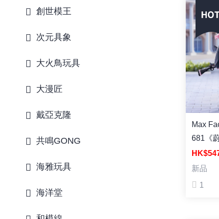
創世模王
次元具象
大火鳥玩具
大漫匠
戴亞克隆
Max Factor
681《
共鳴GONG
HK$54
海雅玩具
新品
1
海洋堂
和模線