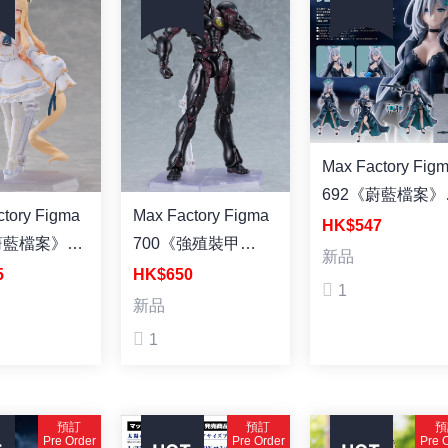
Max Factory Figma
692《蔚藍檔案》
y Figma
Max Factory Figma
子 TERROR 塗
HK$547
蔚藍檔案》百
700《強殖裝甲
品
新品
亞 塗裝成品
GUYVER III》「卡
5
HK$650
1
巴Ⅲ」究極版 塗裝成
新品
品
1
預訂
預訂
預
Pre Order
Pre Order
Pre 