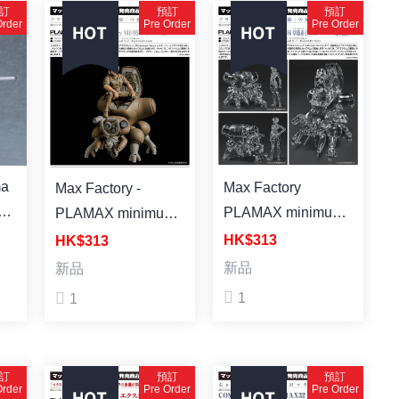
訂
預訂
預訂
Order
Pre Order
Pre Order
Max Factory
Max Factory -
》
PLAMAX minimum
PLAMAX minimum
成品
factory MF-96《攻
factory MF-95《攻
HK$313
HK$313
殼機動隊》草薙素子
殼機動隊》巴特
新品
新品
& 攻殼車 光學迷彩
with 攻殼車 拼裝模
1
1
Ver. 拼裝模型
型
訂
預訂
預訂
Order
Pre Order
Pre Order