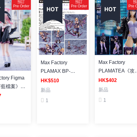
預訂
預訂
預
Pre Order
Pre Order
Pre 
Max Factory
Max Factory
PLAMATEA《攻
PLAMAX BP-
y Figma
機動隊 STAND
03《兔女郎機甲計
HK$402
HK$510
蔚藍檔案》下
ALONE
劃》索菲亞· F· 希琳
新品
新品
江小春 塗裝成品
7
COMPLEX》草
吸血鬼Ver. 組裝模型
1
1
子 組裝模型