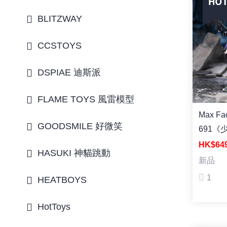
BLITZWAY
CCSTOYS
DSPIAE 迪斯派
FLAME TOYS 風雷模型
Max Factor
GOODSMILE 好微笑
691《
追放》
HK$64
HASUKI 神貓跳動
Kluka
新品
1
HEATBOYS
HotToys