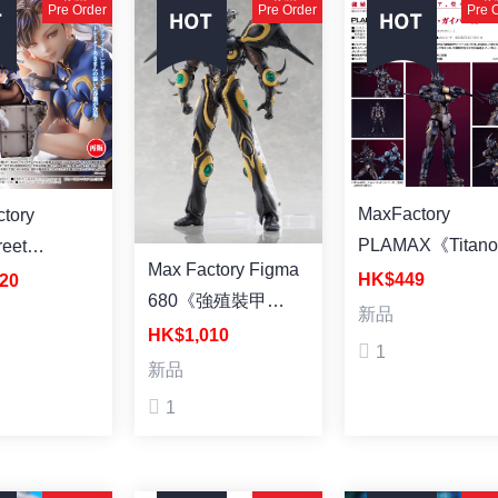
Pre Order
Pre Order
Pre 
MaxFactory
tory
PLAMAX《Titano
reet
Max Factory Figma
x 強殖裝甲
er》街頭霸王
HK$449
20
680《強殖裝甲
GUYVER》 Gale
i 春麗 (再版)
新品
GUYVER》黑色巨
HK$1,010
Hound 卡巴03 
1
人殖裝 塗裝成品
模型
新品
1