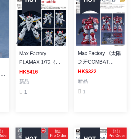
Max Factory 《太陽
Max Factory
之牙COMBAT
PLAMAX 1/72《超
ARMORS》 MAX32
時空要塞 Dynamite
HK$322
HK$416
人
1/72Abitate T10B
7》VF-19P 王者之
新品
新品
Blockhead Ver. GT
劍（佐拉星巡邏隊規
販)
1
1
組裝模型
格） 組裝模型
訂
預訂
預訂
Order
Pre Order
Pre Order