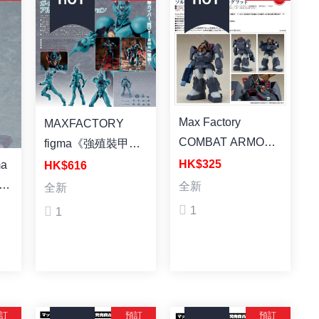
Max Factory
MAXFACTORY
COMBAT ARMORS
figma《強殖裝甲
MAX11 1/72: Soltic
GUYVER》卡巴I 終
HK$325
ma
HK$616
HT128 Big Foot 組
極版 塗裝成品 (再
y
全新
全新
裝模型(二次再販)
販)
塗
1
1
訂
預訂
預訂