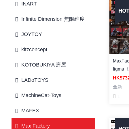
INART
Infinite Dimension 無限維度
JOYTOY
kitzconcept
MaxFac
KOTOBUKIYA 壽屋
figma
RING
HK$73
LADoTOYS
白狼戰鬼
全新
MachineCat-Toys
1
MAFEX
Max Factory