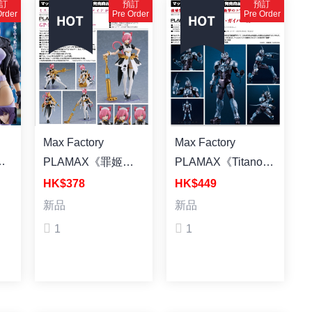
訂
預訂
預訂
Order
Pre Order
Pre Order
Max Factory
Max Factory
殼
PLAMAX《罪姬》
PLAMAX《Titanomachia》
GP-12 女僕機器人·
x《強殖裝甲
HK$378
HK$449
羅莎莉 組裝模型
GUYVER》Gale
新品
新品
薙素
Hound·卡巴01 組裝
1
1
模型