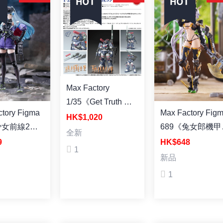
Max Factory
1/35《Get Truth 太
y Figma
Max Factory Figma
陽之牙》達格拉姆
HK$1,020
少女前線2：
689《兔女郎機甲
Ver. GT DX完全版
全新
可露凱
劃》 Silva
9
HK$648
(再販) 組裝模型
1
i 塗裝成品
Barrelline 塗裝
新品
1