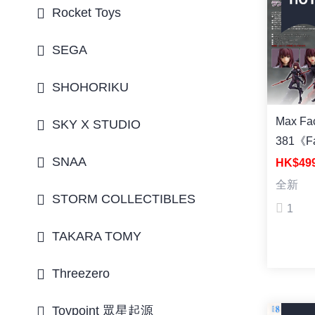
Rocket Toys
SEGA
SHOHORIKU
Max Factor
SKY X STUDIO
381《Fa
Order
SNAA
HK$49
薩哈 (
全新
STORM COLLECTIBLES
1
TAKARA TOMY
Threezero
Toypoint 眾星起源