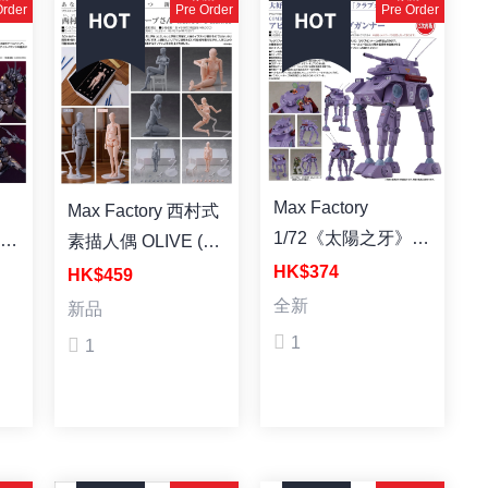
Order
Pre Order
Pre Order
Max Factory
Max Factory 西村式
1/72《太陽之牙》
machia
素描人偶 OLIVE (灰
COMBAT ARMORS
HK$374
色)(肉色) 塗裝成品
HK$459
MAX19 Abitate
全新
新品
F44A Crab Gunner
組裝
1
1
組裝模型（再販）