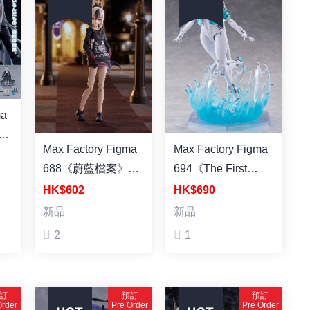
白
Max Factory Figma
Max Factory Figma
裝成
688《蔚藍檔案》鬼
694《The First
方佳世子 塗裝成品
Descendant第一繼
HK$602
HK$690
承者》Valby 塗裝成
新品
新品
品
2
1
訂
預訂
預訂
Order
Pre Order
Pre Order