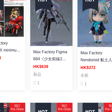
tory
X minimum
Max Factory Figma
Max Factory
y MF-94《攻
3
684《少女前線2：
Nendoroid 黏土
隊》 草薙素
追放》托洛洛 塗裝
HK$639
No.2265《蔚藍檔
HK$372
 攻殼車 拼裝
成品
案》砂狼白子 (再
新品
全新
1
1
預訂
預訂
預
Pre Order
Pre Order
Pre 