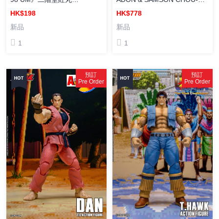
Benimaru Nikaido ACTION
ANIKI 2-PACK ACTION
HK$198
HK$778
FIGURE 塗裝成品
FIGURE 超兄貴系列 ADON &
新品
新品
SAMSON 塗裝成品
1
1
預訂
預訂
Pre Order
Pre Order