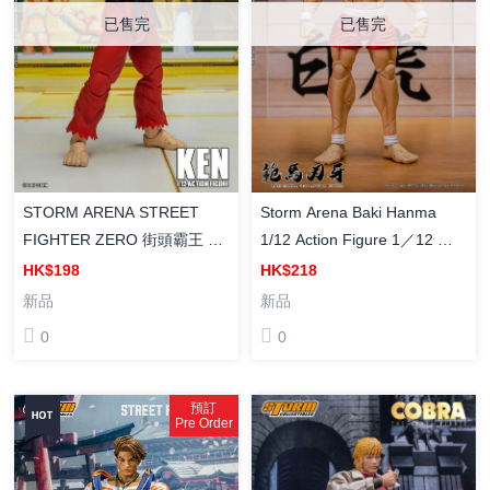
已售完
已售完
STORM ARENA STREET
Storm Arena Baki Hanma
FIGHTER ZERO 街頭霸王 少
1/12 Action Figure 1／12 頭
年街霸3 KEN 1/12 成品可動
炮 大熱角色 刃牙 《範馬刃
HK$198
HK$218
牙》範馬刃牙 成品可動
新品
新品
0
0
預訂
Pre Order