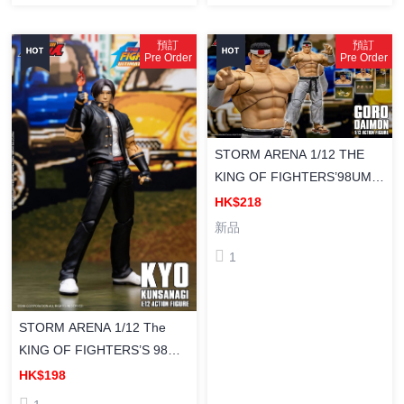
預訂
預訂
Pre Order
Pre Order
STORM ARENA 1/12 THE
KING OF FIGHTERS’98UM
《KOF 拳皇98：终极对决》
HK$218
GORO DAIMON 大門五郎 塗
新品
裝成品
1
STORM ARENA 1/12 The
KING OF FIGHTERS’S 98UM
草薙京 拳皇98 塗裝成品
HK$198