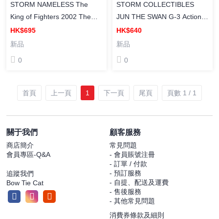
STORM NAMELESS The
STORM COLLECTIBLES
King of Fighters 2002 The
JUN THE SWAN G-3 Action
King of Fighters (格鬥天王系
Figure 科學小飛俠 JUN THE
HK$695
HK$640
列) 拳王 2002 無名 成品可動
SWAN G-3 3號珍珍 成品可動
新品
新品
人偶
人偶
0
0
首頁
上一頁
1
下一頁
尾頁
頁數 1 / 1
關于我們
顧客服務
商店簡介
常見問題
會員專區-Q&A
- 會員賬號注冊
- 訂單 / 付款
- 預訂服務
追蹤我們
- 自提、配送及運費
Bow Tie Cat
- 售後服務
- 其他常見問題
消費券條款及細則