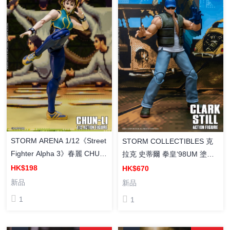
STORM ARENA 1/12《Street
STORM COLLECTIBLES 克
Fighter Alpha 3》春麗 CHUN-
拉克 史蒂爾 拳皇‘98UM 塗裝
LI 塗裝成品
成品 可動人偶
HK$198
HK$670
新品
新品
1
1