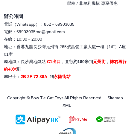
學校 / 非牟利機構 專享優惠
辦公時間
電話（Whatsapp）：852﹣69903035
電郵：69903035mc@gmail.com
在線：10:30﹣20:00
地址：香港九龍長沙灣元州街 265號昌發工廠大廈一樓（1/F）A座
01室
🚉地鐵：長沙灣地鐵站
C1出口
，
直行約160米
到
元州街
，
轉右再行
約40米
到
🚌巴士：
2B 2F 72 86A
到
永隆街站
Copyright © Bow Tie Cat Toys All Rights Reserved.
Sitemap
XML