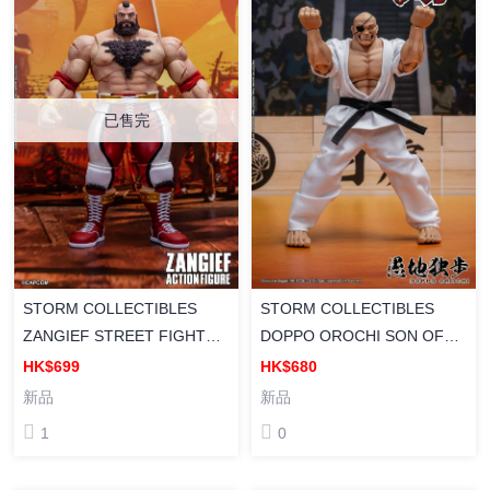
已售完
STORM COLLECTIBLES
STORM COLLECTIBLES
ZANGIEF STREET FIGHTER
DOPPO OROCHI SON OF
6 街頭霸王 6 桑吉爾夫 紅色旋
OGRE BAKI HANMA 範馬刃
HK$699
HK$680
風 巨大摔角手 成品人偶
牙 1/12 愚地獨步 DOPPO
新品
新品
OROCHI 成品可動人偶
1
0