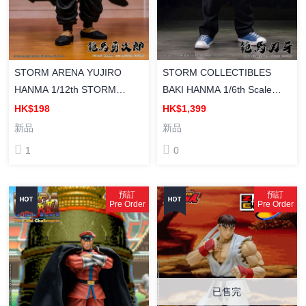
STORM ARENA YUJIRO
STORM COLLECTIBLES
HANMA 1/12th STORM
BAKI HANMA 1/6th Scale
ARENA 範馬刃牙 塗裝成品
Collectible Action Figure 範馬
HK$198
HK$1,399
刃牙 成品可動人偶
新品
新品
1
0
預訂
預訂
Pre Order
Pre Order
已售完