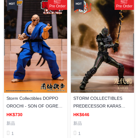
預訂
預訂
Pre Order
Pre Order
Storm Collectibles DOPPO
STORM COLLECTIBLES
OROCHI - SON OF OGRE
PREDECESSOR KARAS
BAKI HANMA 範馬刃牙 1/12
Action Figure KARAS 鴉 先代
HK$730
HK$646
愚地獨步（藍衣） DOPPO
鴉 塗裝成品
新品
新品
OROCHI 成品可動
1
1