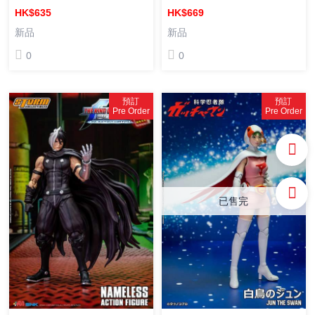
‘98 UM 拳皇 98 七枷社 成品
Figure 1/12 成品可動人偶
HK$635
HK$669
可動人偶
新品
新品
0
0
預訂
預訂
Pre Order
Pre Order
已售完