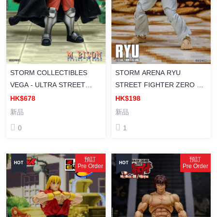
STORM COLLECTIBLES
STORM ARENA RYU
VEGA - ULTRA STREET
STREET FIGHTER ZERO 3
FIGHTER II - THE FINAL
街頭霸王 少年街霸3 隆 RYU
HK$678
HK$198
CHALLENGERS 終極街頭霸
1/12 成品可動
新品
新品
王 2 最後的挑戰者 維加 塗裝
0
1
成品
預訂
預訂
Pre Order
Pre Order