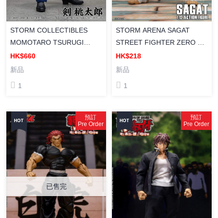
STORM COLLECTIBLES
STORM ARENA SAGAT
MOMOTARO TSURUGI
STREET FIGHTER ZERO 3
SAKIGAKE!!
《街頭霸王ZERO3》SAGAT
HK$660
HK$218
OHTOKOJUKU《魁!!男塾》
維克托·沙加特 塗裝成品可動
新品
新品
剣桃太郎 ACTION FIGURE 塗
1
1
裝成品可動
預訂
預訂
Pre Order
Pre Order
已售完