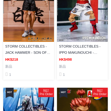
STORM COLLECTIBLES -
STORM COLLECTIBLES -
JACK HAMMER - SON OF
IPPO MAKUNOUCHI -
OGRE BAKI HANMA STORM
HAJIME NO IPPO: THE
HK$218
HK$498
ARENA ACTION FIGURE
FIGHTING! HAIP01 《第一神
新品
新品
《刃牙》傑克・範馬 鬼之子
拳：格鬥！》幕之內一步 可動
1
1
風暴競技場 可動手辦
人偶
預訂
預訂
Pre Order
Pre Order