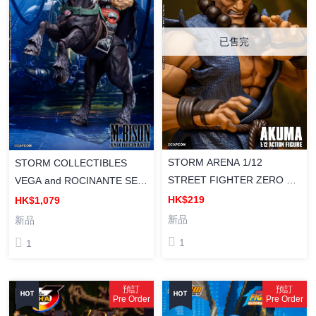
已售完
STORM ARENA 1/12
STORM COLLECTIBLES
STREET FIGHTER ZERO 3 -
VEGA and ROCINANTE SET
GOUKI 街頭霸王 豪鬼 塗裝成
- STREET FIGHTER 6 維加與
HK$219
HK$1,079
品
羅西南特套裝 街頭霸王 6 塗裝
新品
新品
成品
1
1
預訂
預訂
Pre Order
Pre Order