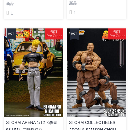
牙》 花山薰 塗裝成品
納修 塗裝成品
新品
新品
1
1
預訂
預訂
Pre Order
Pre Order
STORM ARENA 1/12《拳皇
STORM COLLECTIBLES
98 UM》二階堂紅丸
ADON & SAMSON CHOU-