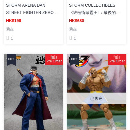
STORM ARENA DAN
STORM COLLECTIBLES
STREET FIGHTER ZERO 3
《終極街頭霸王Ⅱ：最後的挑
街頭霸王 1/12 丹 塗裝成品
戰者》T.HAWK 塗裝成品
HK$198
HK$680
新品
新品
1
1
預訂
預訂
Pre Order
Pre Order
已售完