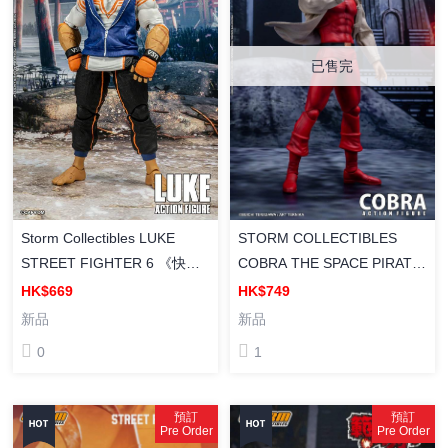
已售完
Storm Collectibles LUKE
STORM COLLECTIBLES
STREET FIGHTER 6 《快打
COBRA THE SPACE PIRATE
旋風6》呂克 成品可動人偶
太空海盜 眼鏡蛇 COBRA 成品
HK$669
HK$749
可動人偶
新品
新品
0
1
預訂
預訂
Pre Order
Pre Order