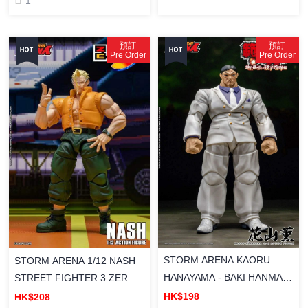
1
預訂
預訂
Pre Order
Pre Order
STORM ARENA KAORU
STORM ARENA 1/12 NASH
HANAYAMA - BAKI HANMA
STREET FIGHTER 3 ZERO
STROM ARENA 1/12《刃
STORM ARENA 街頭霸王 3
HK$198
HK$208