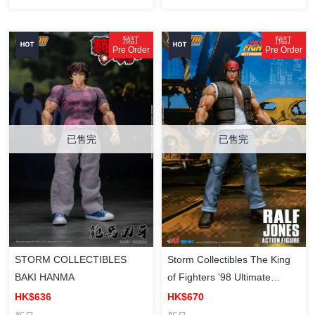
預訂
預訂
Pre Order
Pre Order
已售完
已售完
STORM COLLECTIBLES
Storm Collectibles The King
BAKI HANMA
of Fighters ’98 Ultimate
Match Ralf Jones 1/12 Scale
HK$636
HK$670
Figure 拉爾夫瓊斯 拳皇98 終