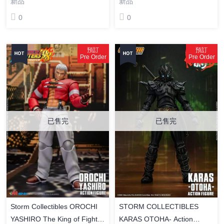
新品
新品
極比賽 成品可動人偶
0
0
預訂
預訂
Pre Order
Pre Order
已售完
已售完
Storm Collectibles OROCHI
STORM COLLECTIBLES
YASHIRO The King of Fighter
KARAS OTOHA- Action