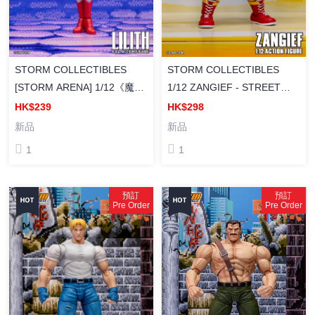
STORM COLLECTIBLES
STORM COLLECTIBLES
[STORM ARENA] 1/12《魔域
1/12 ZANGIEF - STREET
幽靈》 LILITH 莉莉絲 可動人
FIGHTER ZERO 3 STROM
HK$239
HK$298
偶
ARENA 桑吉爾夫 街頭霸王
新品
新品
ZERO 3 塗裝成品
1
1
預訂
預訂
Pre Order
Pre Order