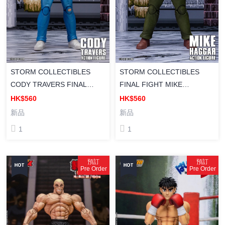
STORM COLLECTIBLES
STORM COLLECTIBLES
FINAL FIGHT MIKE
CODY TRAVERS FINAL
HAGGAR ACTION FIGURE
FIGHT ACTION FIGURE
HK$560
HK$560
《快打旋風》 麥克哈格爾 可
《快打旋風》 科迪・特拉弗斯
新品
新品
動人偶
可動人偶
1
1
預訂
預訂
Pre Order
Pre Order