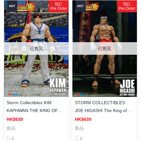
預訂
預訂
Pre Order
Pre Order
已售完
已售完
Storm Collectibles KIM
STORM COLLECTIBLES
KAPHWAN-THE KING OF
JOE HIGASHI The King of
FIGHTERS 98 UM 格鬥天
Fighters ’98 UM 東喬 拳皇98
HK$639
HK$639
王'98 拳皇 98 金 成品可動
成品可動人偶
新品
新品
0
0