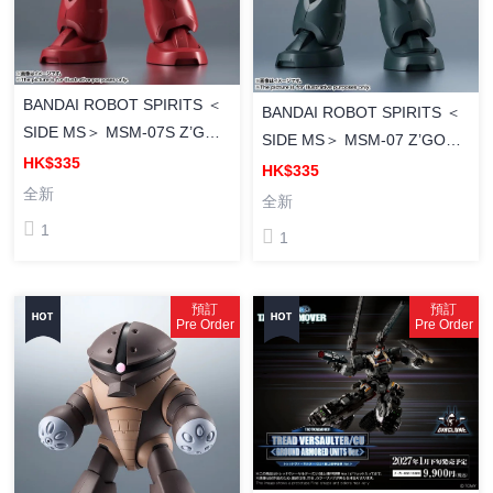
BANDAI ROBOT SPIRITS ＜
BANDAI ROBOT SPIRITS ＜
SIDE MS＞ MSM-07S Z’GOK
SIDE MS＞ MSM-07 Z’GOK
CHAR'S CUSTOM MODEL
HK$335
ver. A.N.I.M.E. [Robot魂]
HK$335
ver. A.N.I.M.E. [ROBOT魂]
全新
MSM-07 魔蟹 量產型
全新
MSM-07S 馬沙專用魔蟹 ver.
ver.A.N.I.M.E. (2027年版)
1
1
A.N.I.M.E. (2027年版)
預訂
預訂
Pre Order
Pre Order