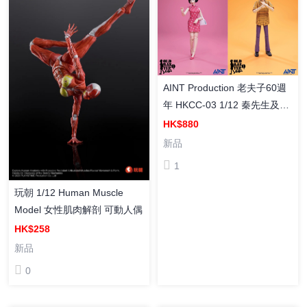
AINT Production 老夫子60週
年 HKCC-03 1/12 秦先生及陳
小姐套裝 塗裝成品
HK$880
新品
1
玩朝 1/12 Human Muscle
Model 女性肌肉解剖 可動人偶
HK$258
新品
0