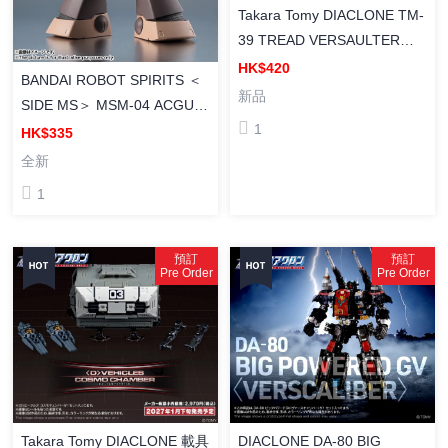
Takara Tomy DIACLONE TM-
39 TREAD VERSAULTER
/CU 陸上機甲部隊 Ver.
HK$420
BANDAI ROBOT SPIRITS ＜
新品
SIDE MS＞ MSM-04 ACGUY
1
ver. A.N.I.M.E. [ROBOT魂]
HK$335
MSM-04 龜霸 VER.
全新
A.N.I.M.E. (2027年版)
1
預訂
預訂
Pre Order
Pre Order
Takara Tomy DIACLONE 載具
DIACLONE DA-80 BIG