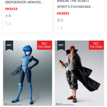
BANDAI THE ROBOT
(BERSERKER ARMOR)
SPIRITS FUCHIKOMA
[SHF]《烙印戰士》格斯 (狂戦
HK$418
[ROBOT魂] 《攻殼機動隊》塔
HK$693
士之甲冑) (再販)
全新
奇克馬 -Ghost Side-
新品
1
1
預訂
預訂
Pre Order
Pre Order