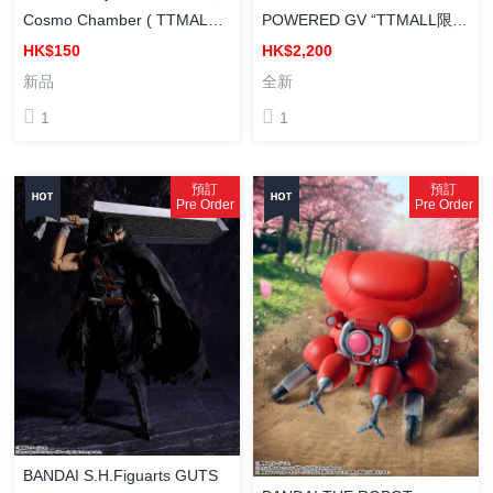
Cosmo Chamber ( TTMALL
POWERED GV “TTMALL限定
限定 )
再販” 塗裝成品
HK$150
HK$2,200
新品
全新
1
1
預訂
預訂
Pre Order
Pre Order
BANDAI S.H.Figuarts GUTS