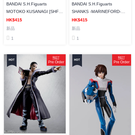
BANDAI S.H.Figuarts
BANDAI S.H.Figuarts
MOTOKO KUSANAGI [SHF]
SHANKS -MARINEFORD-
《攻殼機動隊》 草薙素子
[SHF] 《海賊王》「紅髮」撒
HK$415
HK$415
古斯 -頂上戰爭-
新品
新品
1
1
預訂
預訂
Pre Order
Pre Order