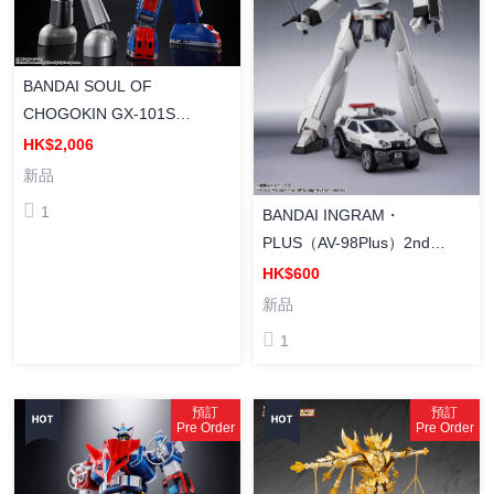
BANDAI SOUL OF
CHOGOKIN GX-101S
DAITETSUJIN 17&18
HK$2,006
GRAVITON BOX [超合金魂]
新品
《大鐵人17》GX-101S 大鐵
1
BANDAI INGRAM・
人17&18 重力子BOX 塗裝成
PLUS（AV-98Plus）2nd
品
[ROBOT魂] 《機動警察
HK$600
EZY》INGRAM・PLUS（AV-
新品
98Plus）2號機 塗裝成品
1
預訂
預訂
Pre Order
Pre Order