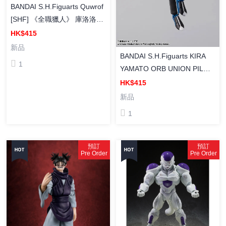
BANDAI S.H.Figuarts Quwrof
[SHF] 《全職獵人》 庫洛洛•
魯西魯 (幻影旅團團長)
HK$415
新品
BANDAI S.H.Figuarts KIRA
1
YAMATO ORB UNION PILOT
SUITS Ver. [SHF] 基拉·大和
HK$415
(奧布聯合首長國駕駛服Ver.)
新品
1
預訂
預訂
Pre Order
Pre Order