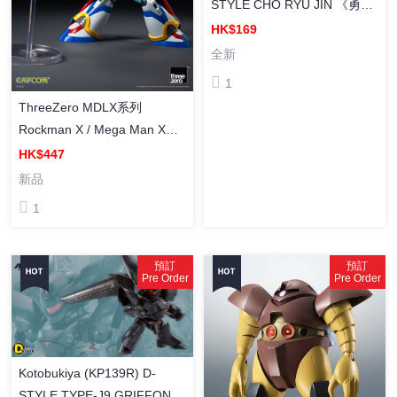
STYLE CHO RYU JIN 《勇者
王》超龍神 組裝模型
HK$169
全新
1
ThreeZero MDLX系列
Rockman X / Mega Man X
Force Armor 洛克人X 武力裝
HK$447
甲 塗裝成品
新品
1
預訂
預訂
Pre Order
Pre Order
Kotobukiya (KP139R) D-
STYLE TYPE-J9 GRIFFON