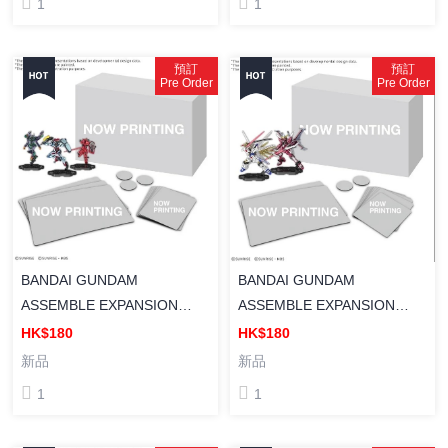
1
1
預訂
預訂
Pre Order
Pre Order
BANDAI GUNDAM
BANDAI GUNDAM
ASSEMBLE EXPANSION
ASSEMBLE EXPANSION
PACK 07 [EX07] GUNDAM
PACK 06 [EX06] GUNDAM
HK$180
HK$180
ASSEMBLE 擴充包 07
ASSEMBLE 擴充包 06 (SEED
新品
新品
(GQuuuuuuX系列)
FREEDOM系列)
1
1