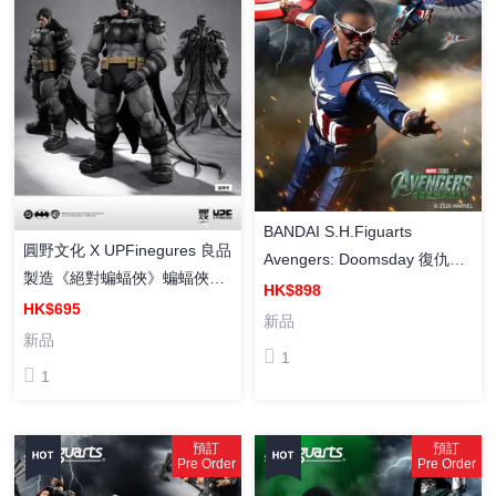
BANDAI S.H.Figuarts
圓野文化 X UPFinegures 良品
Avengers: Doomsday 復仇者
製造《絕對蝙蝠俠》蝙蝠俠
聯盟5·末日降臨 CAPTAIN
HK$898
1/12 成品可動人偶
HK$695
AMERICA 美國隊長（日版）
新品
新品
塗裝成品
1
1
預訂
預訂
Pre Order
Pre Order