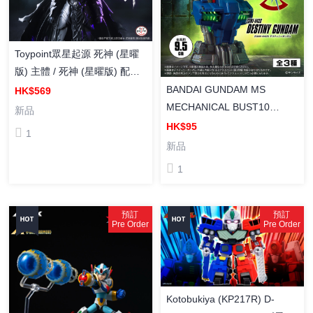
Toypoint眾星起源 死神 (星曜
版) 主體 / 死神 (星曜版) 配件
包 合金成品 可動人偶 特典
BANDAI GUNDAM MS
HK$569
MECHANICAL BUST10
新品
DESTINY GUNDAM 機動戰士
HK$95
1
高達 胸像 10 命運高達 (SET
新品
OF 3) 模型 扭蛋
1
預訂
預訂
Pre Order
Pre Order
Kotobukiya (KP217R) D-