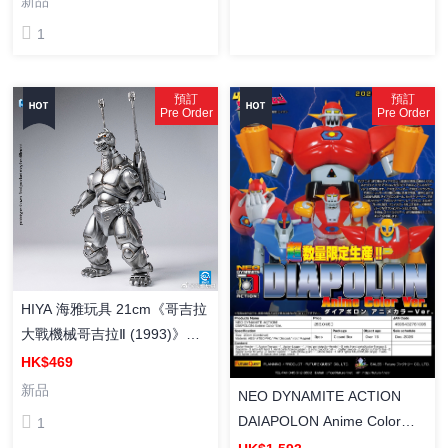
新品
1
預訂
預訂
Pre Order
Pre Order
HIYA 海雅玩具 21cm《哥吉拉
大戰機械哥吉拉Ⅱ (1993)》超
級機械哥吉拉 (EBG0286) 塗
HK$469
裝成品
新品
NEO DYNAMITE ACTION
DAIAPOLON Anime Color
1
Ver. UFO戰士 太寶郎