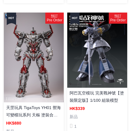
預訂
預訂
Pre Order
Pre Order
阿巴瓦空模玩 完美戰神號【塗
裝限定版】1/100 組裝模型
天罡玩具 TigaToys YH01 禦海
HK$339
可變模玩系列 天樞 塗裝合金
新品
成品
HK$880
1