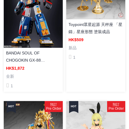
Toypoint眾星起源 天秤座 「星
鑄」星座形態 塗裝成品
HK$509
新品
BANDAI SOUL OF
1
CHOGOKIN GX-88
VOLTRON2 [超合金魂] GX-
HK$1,872
88《機甲艦隊》十五機合體
全新
(2026年版) 塗裝成品
1
預訂
預訂
Pre Order
Pre Order