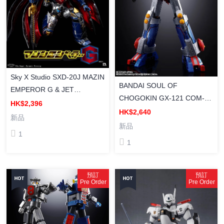
Sky X Studio SXD-20J MAZIN
BANDAI SOUL OF
EMPEROR G & JET
CHOGOKIN GX-121 COM-
SCRANDER SET 《鐵甲萬能
HK$2,396
BATTLER V6 [超合金魂] GX-
HK$2,640
俠》魔神皇帝G ＆配件套裝 塗
新品
121 孔巴德拉 V6 塗裝成品
新品
裝合金成品可動
1
1
預訂
預訂
Pre Order
Pre Order