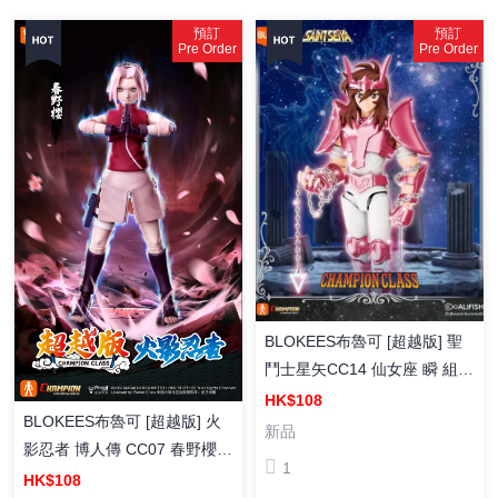
預訂
預訂
Pre Order
Pre Order
BLOKEES布魯可 [超越版] 聖
鬥士星矢CC14 仙女座 瞬 組裝
模型
HK$108
BLOKEES布魯可 [超越版] 火
新品
影忍者 博人傳 CC07 春野櫻
1
組裝模型
HK$108