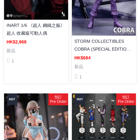
INART 1/6 《超人 鋼鐵之軀》
超人 收藏級可動人偶
STORM COLLECTIBLES
HK$2,868
COBRA (SPECIAL EDITION)
新品
- THE SPACE PIRATE 太空海
HK$684
1
盜 眼鏡蛇 COBRA（特別版）
新品
1
預訂
預訂
Pre Order
Pre Order