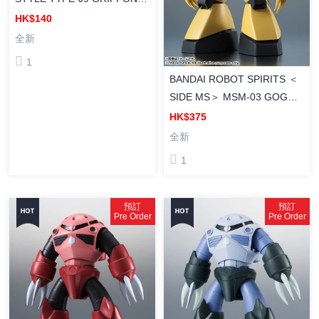
獅鷲《機動警察》組裝模型
HK$140
全新
1
BANDAI ROBOT SPIRITS ＜
SIDE MS＞ MSM-03 GOGG
ver. A.N.I.M.E. [ROBOT魂]
HK$375
MSM-03 愛爾蘭魔蟹
全新
ver.A.N.I.M.E. (2027年版)
1
預訂
預訂
Pre Order
Pre Order