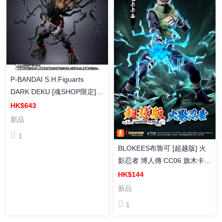
P-BANDAI S.H.Figuarts
DARK DEKU [魂SHOP限定]
SHF 黑化笨久 塗裝成品
HK$643
新品
1
BLOKEES布魯可 [超越版] 火
影忍者 博人傳 CC06 旗木卡卡
西 組裝模型
HK$144
新品
1