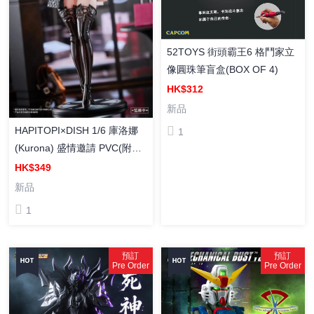
52TOYS 街頭霸王6 格鬥家立
像圓珠筆盲盒(BOX OF 4)
HK$312
新品
HAPITOPI×DISH 1/6 庫洛娜
1
(Kurona) 盛情邀請 PVC(附特
典:原画光栅画*1)
HK$349
新品
1
預訂
預訂
Pre Order
Pre Order