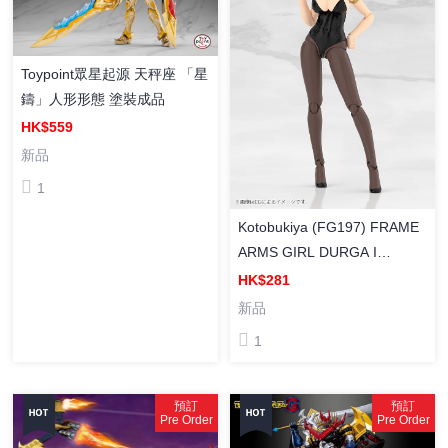
Toypoint眾星起源 天秤座 「星
鑄」人形形態 塗裝成品
HK$559
新品
1
Kotobukiya (FG197) FRAME
ARMS GIRL DURGA I
〈Bunny Style〉組裝模型
HK$281
新品
1
預訂
預訂
Pre Order
Pre Order