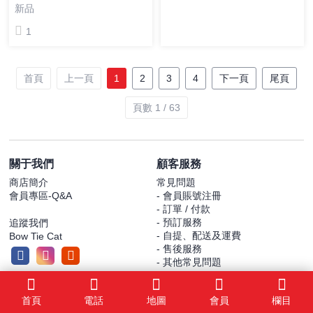
新品
1
首頁
上一頁
1
2
3
4
下一頁
尾頁
頁數 1 / 63
關于我們
顧客服務
商店簡介
常見問題
會員專區-Q&A
- 會員賬號注冊
- 訂單 / 付款
- 預訂服務
追蹤我們
- 自提、配送及運費
Bow Tie Cat
- 售後服務
- 其他常見問題
消費券條款及細則
學校 / 非牟利機構 專享優惠
首頁
電話
地圖
會員
欄目