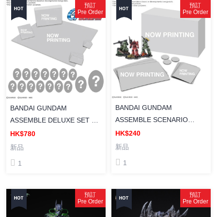
預訂
預訂
Pre Order
Pre Order
BANDAI GUNDAM
BANDAI GUNDAM
ASSEMBLE SCENARIO
ASSEMBLE DELUXE SET 03
PACK 01 [SC01] GUNDAM
[DX03] GUNDAM ASSEMBLE
HK$240
HK$780
ASSEMBLE 情景包 01 (自護
豪華套裝 02(機動武闘傳)
新品
新品
系列)
1
1
預訂
預訂
Pre Order
Pre Order