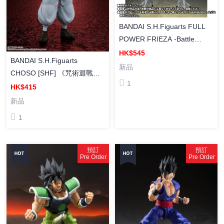
BANDAI S.H.Figuarts FULL
POWER FRIEZA -Battle
Scarred Edition- [魂SHOP限
HK$545
BANDAI S.H.Figuarts
定] SHF 菲利 力量全開形態 -
新品
CHOSO [SHF] 《咒術迴戰》
戰損版-
1
脹相
HK$415
新品
1
預訂
預訂
Pre Order
Pre Order