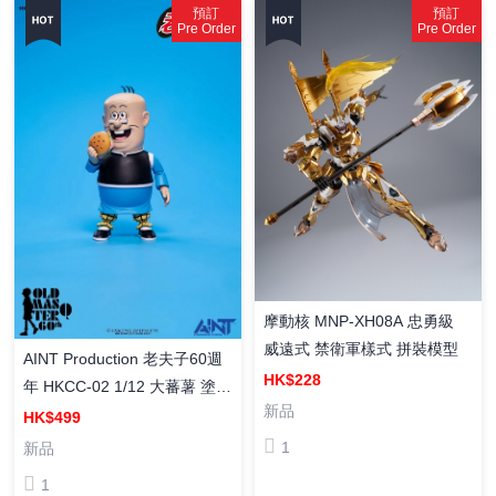
預訂
預訂
Pre Order
Pre Order
摩動核 MNP-XH08A 忠勇級
威遠式 禁衛軍樣式 拼裝模型
AINT Production 老夫子60週
HK$228
年 HKCC-02 1/12 大蕃薯 塗裝
新品
成品
HK$499
1
新品
1