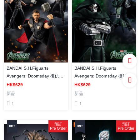
BANDAI S.H.Figuarts
BANDAI S.H.Figuarts
Avengers: Doomsday 復仇者
Avengers: Doomsday 復仇者
聯盟5·末日降臨 THOR 雷神奇
聯盟5·末日降臨 DOCTOR
HK$629
HK$629
俠（日版）塗裝成品
DOOM 末日博士（日版） 塗
新品
新品
裝成品
1
1
預訂
預訂
Pre Order
Pre Order