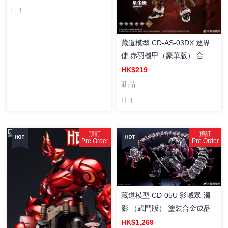
1
藏道模型 CD-AS-03DX 巡界
使 赤羽機甲（豪華版） 合金
骨架 拼裝模型
HK$219
新品
1
預訂
預訂
Pre Order
Pre Order
藏道模型 CD-05U 影域眾 濁
影 （武鬥版） 塗裝合金成品
HK$1,269