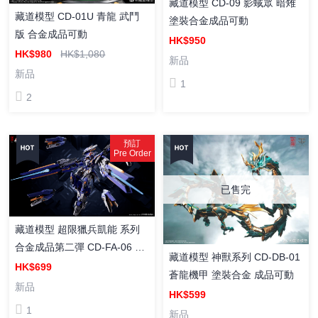
藏道模型 CD-09 影蜮眾 暗雉
藏道模型 CD-01U 青龍 武鬥
塗裝合金成品可動
版 合金成品可動
HK$950
HK$980
HK$1,080
新品
新品
1
2
預訂
Pre Order
已售完
藏道模型 超限獵兵凱能 系列
合金成品第二彈 CD-FA-06 先
藏道模型 神獸系列 CD-DB-01
鋒凱能 合金成品模型
HK$699
蒼龍機甲 塗裝合金 成品可動
新品
HK$599
1
新品