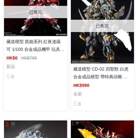
已售完
已售完
藏道模型 凱能系列 紅夜達薩
可 1/100 合金成品機甲 玩具
模型
HK$0
HK$788
新品
藏道模型 CD-02 四聖獸 白虎
0
合金成品模型 帶特典頭雕 再
販
HK$990
全新
0