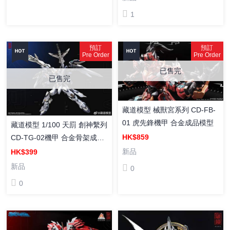
1
預訂
預訂
Pre Order
Pre Order
已售完
已售完
藏道模型 械獸宮系列 CD-FB-
01 虎先鋒機甲 合金成品模型
藏道模型 1/100 天罰 創神繫列
HK$859
CD-TG-02機甲 合金骨架成品
可動
新品
HK$399
新品
0
0