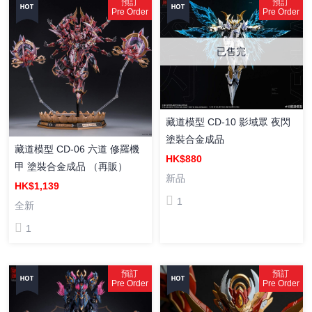
預訂
預訂
Pre Order
Pre Order
已售完
藏道模型 CD-10 影域眾 夜閃
塗裝合金成品
藏道模型 CD-06 六道 修羅機
HK$880
甲 塗裝合金成品 （再販）
新品
HK$1,139
1
全新
1
預訂
預訂
Pre Order
Pre Order