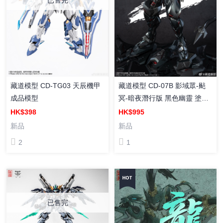
已售完
藏道模型 CD-TG03 天辰機甲
藏道模型 CD-07B 影域眾-颭
成品模型
冥-暗夜潛行版 黑色幽靈 塗裝
合金成品
HK$398
HK$995
新品
新品
2
1
已售完