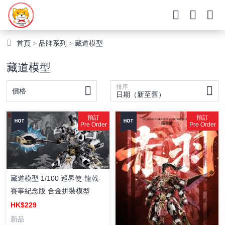
首頁
>
品牌系列
>
藏道模型
藏道模型
排序
價格
日期（新至舊）
預訂
預訂
Pre Order
Pre Order
藏道模型 1/100 巡界使-龍戟-
賽事紀念版 合金拼裝模型
HK$229
新品