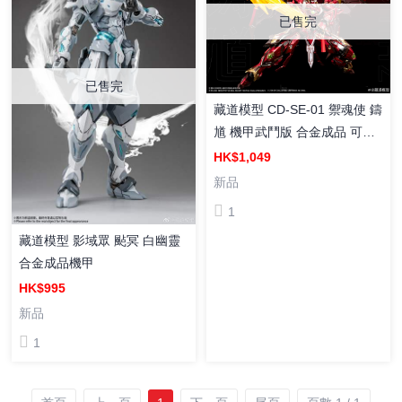
已售完
已售完
藏道模型 CD-SE-01 禦魂使 鑄
馗 機甲武鬥版 合金成品 可動
機甲
HK$1,049
新品
1
藏道模型 影域眾 颭冥 白幽靈
合金成品機甲
HK$995
新品
1