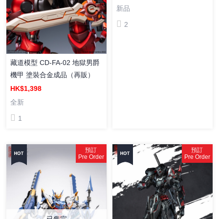
新品
2
藏道模型 CD-FA-02 地獄男爵
機甲 塗裝合金成品（再販）
HK$1,398
全新
1
預訂
預訂
Pre Order
Pre Order