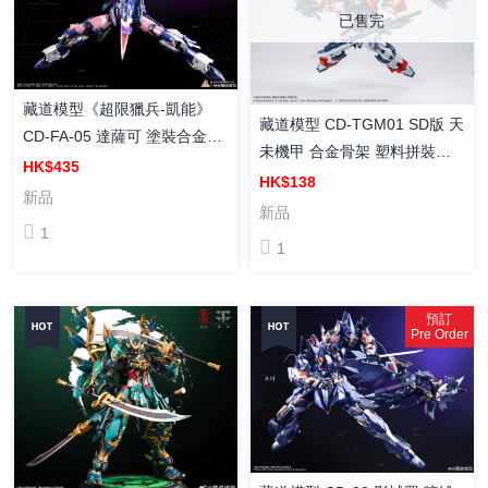
已售完
藏道模型《超限獵兵-凱能》
藏道模型 CD-TGM01 SD版 天
CD-FA-05 達薩可 塗裝合金成
未機甲 合金骨架 塑料拼裝模
品
HK$435
型
HK$138
新品
新品
1
1
預訂
Pre Order