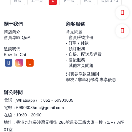
首頁
上一頁
1
下一頁
尾頁
頁數 1 / 1
關于我們
顧客服務
商店簡介
常見問題
會員專區-Q&A
- 會員賬號注冊
- 訂單 / 付款
- 預訂服務
追蹤我們
- 自提、配送及運費
Bow Tie Cat
- 售後服務
- 其他常見問題
消費券條款及細則
學校 / 非牟利機構 專享優惠
辦公時間
電話（Whatsapp）：852﹣69903035
電郵：69903035mc@gmail.com
在線：10:30﹣20:00
地址：香港九龍長沙灣元州街 265號昌發工廠大廈一樓（1/F）A座
01室