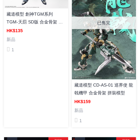
藏道模型 創神TGM系列
TGM-天罰 SD版 合金骨架 拼
已售完
裝模型
HK$135
新品
1
藏道模型 CD-AS-01 巡界使 龍
戟機甲 合金骨架 拼裝模型
HK$159
新品
1