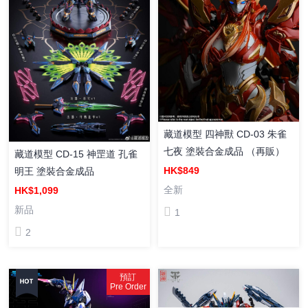
藏道模型 四神獸 CD-03 朱雀
七夜 塗裝合金成品 （再販）
藏道模型 CD-15 神罡道 孔雀
HK$849
明王 塗裝合金成品
全新
HK$1,099
新品
1
2
預訂
Pre Order