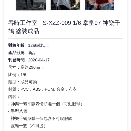
吞時工作室 TS-XZZ-009 1/6 拳皇97 神樂千
鶴 塗裝成品
對象年齡
12歲或以上
產品狀況
新品
刊登時間
2026-04-17
尺寸：高約290mm
比例：1/6
類型：成品可動
材質：PVC，ABS，POM, 合金，布衣
內容：
- 神樂千鶴平靜表情頭雕一個（可動眼球）
- 手型八個
- 神樂千鶴身體一個包含不可脫服飾
- 皮鞋一雙（不可脫）