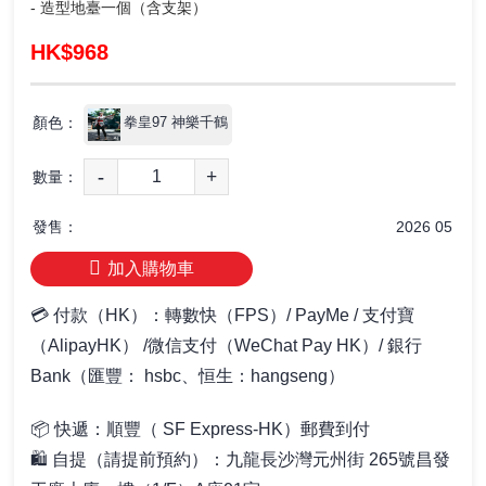
- 造型地臺一個（含支架）
HK$968
顏色：
拳皇97 神樂千鶴
-
+
數量：
發售：
2026 05
加入購物車
💳 付款（HK）：轉數快（FPS）/ PayMe / 支付寶
（AlipayHK） /微信支付（WeChat Pay HK）/ 銀行
Bank（匯豐： hsbc、恒生：hangseng）
📦
快遞：順豐（ SF Express-HK）郵費到付
🛍️ 自提
（請提前預約）
：
九龍長沙灣元州街 265號昌發