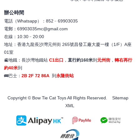
辦公時間
電話（Whatsapp）：852﹣69903035
電郵：69903035mc@gmail.com
在線：10:30﹣20:00
地址：香港九龍長沙灣元州街 265號昌發工廠大廈一樓（1/F）A座
01室
🚉地鐵：長沙灣地鐵站
C1出口
，
直行約160米
到
元州街
，
轉右再行
約40米
到
🚌巴士：
2B 2F 72 86A
到
永隆街站
Copyright © Bow Tie Cat Toys All Rights Reserved.
Sitemap
XML