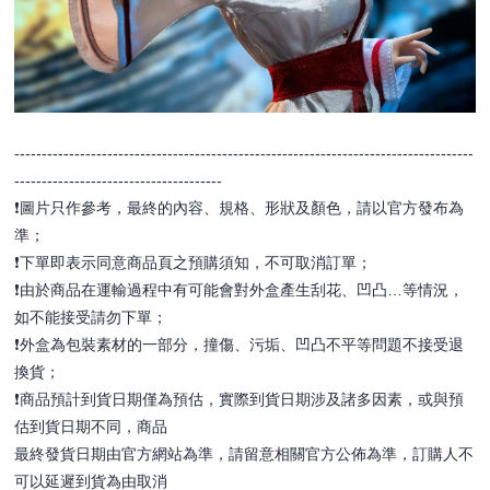
------------------------------------------------------------------------------------
--------------------------------------
❗️圖片只作參考，最終的內容、規格、形狀及顏色，請以官方發布為
準；
❗️下單即表示同意商品頁之預購須知，不可取消訂單；
❗️由於商品在運輸過程中有可能會對外盒產生刮花、凹凸…等情況，
如不能接受請勿下單；
❗️外盒為包裝素材的一部分，撞傷、污垢、凹凸不平等問題不接受退
換貨；
❗️商品預計到貨日期僅為預估，實際到貨日期涉及諸多因素，或與預
估到貨日期不同，商品
最終發貨日期由官方網站為準，請留意相關官方公佈為準，訂購人不
可以延遲到貨為由取消