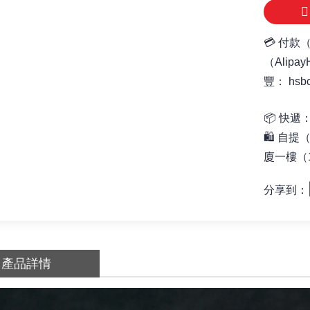
💳 付款
（Alipa
豐： hsb
📦
快遞：
🛍️ 自提
廈一樓（1
分享到：
產品詳情