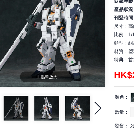
對象年齡
產品狀況
刊登時間
尺寸：高約
比例：1/1
類型：組
材質：塑
特典：首
HK$
點擊放大
顏色：
數量：
發售：
2