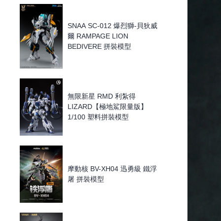
SNAA SC-012 爆烈獅-貝狄威
爾 RAMPAGE LION
BEDIVERE 拼裝模型
無限新星 RMD 利紮得
LIZARD【極地鯊限量版】
1/100 塑料拼裝模型
摩動核 BV-XH04 迅勇級 鐵浮
屠 拼裝模型