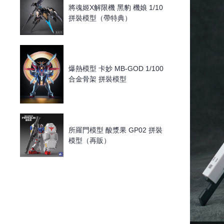
將魂姬X解限機 黑豹 機娘 1/10
拼裝模型（帶特典）
爆熱模型 卡妙 MB-GOD 1/100
合金骨架 拼裝模型
所羅門模型 酸漿果 GP02 拼裝
模型（再販）