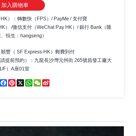
加入購物車
（HK）：轉數快（FPS）/ PayMe / 支付寶
yHK） /微信支付（WeChat Pay HK）/ 銀行 Bank（匯
c、恒生：hangseng）
順豐（ SF Express-HK）郵費到付
（請提前預約）
：
九龍長沙灣元州街 265號昌發工廠大
/F）A座01室
Facebook
Pinterest
X
WhatsApp
WeChat
Sina
Weibo