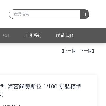
+18
工具系列
聯系我們
上一個
下一個
型 海茲爾奧斯拉 1/100 拼裝模型
典）