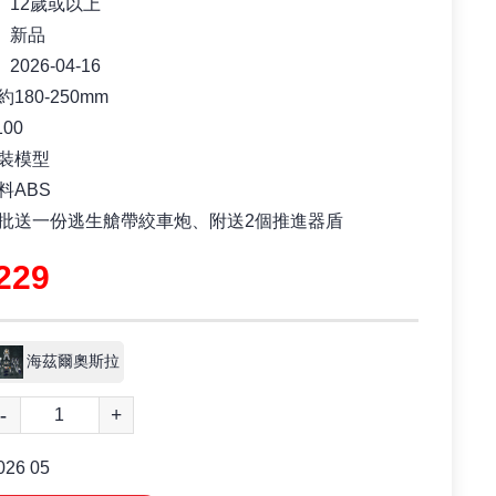
12歲或以上
新品
2026-04-16
180-250mm
00
裝模型
料ABS
批送一份逃生艙帶絞車炮、附送2個推進器盾
229
海茲爾奧斯拉
-
+
026 05