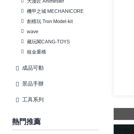
大漫匠 Animester
機甲之城 MECHANICORE
創模玩 Tron Model-kit
wave
藏玩閣CANG-TOYS
核金重構
成品可動
景品手辦
工具系列
熱門推薦