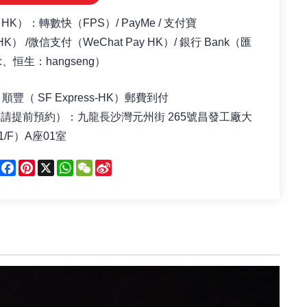
（HK）：轉數快（FPS）/ PayMe / 支付寶
yHK） /微信支付（WeChat Pay HK）/ 銀行 Bank（匯
c、恒生：hangseng）
順豐（ SF Express-HK）郵費到付
（請提前預約）
：
九龍長沙灣元州街 265號昌發工廠大
/F）A座01室
Facebook
Pinterest
X
WhatsApp
WeChat
Sina
Weibo