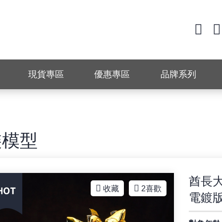
現貨專區
優惠專區
品牌系列
裝模型
酋長大
收藏
2
喜歡
電鍍版