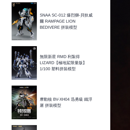
SNAA SC-012 爆烈獅-貝狄威
爾 RAMPAGE LION
BEDIVERE 拼裝模型
無限新星 RMD 利紮得
LIZARD【極地鯊限量版】
1/100 塑料拼裝模型
摩動核 BV-XH04 迅勇級 鐵浮
屠 拼裝模型