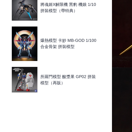
將魂姬X解限機 黑豹 機娘 1/10
拼裝模型（帶特典）
爆熱模型 卡妙 MB-GOD 1/100
合金骨架 拼裝模型
所羅門模型 酸漿果 GP02 拼裝
模型（再販）