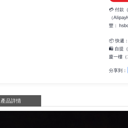
💳 付款
（Alipa
豐： hsb
📦
快遞：
🛍️ 自提
廈一樓（1
分享到：
產品詳情