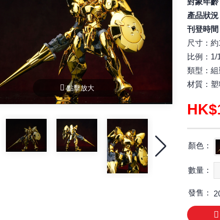
對象年齡
產品狀況
刊登時間
尺寸：約1
比例：1/1
類型：組
材質：塑
點擊放大
HK$
顏色：
數量：
發售：
2