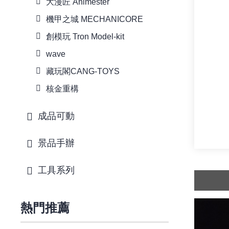
大漫匠 Animester
機甲之城 MECHANICORE
創模玩 Tron Model-kit
wave
藏玩閣CANG-TOYS
核金重構
成品可動
景品手辦
工具系列
熱門推薦