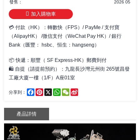
發售：
2026 05
加入購物車
💳 付款（HK）：轉數快（FPS）/ PayMe / 支付寶
（AlipayHK） /微信支付（WeChat Pay HK）/ 銀行
Bank（匯豐： hsbc、恒生：hangseng）
📦
快遞：順豐（ SF Express-HK）郵費到付
🛍️ 自提
（請提前預約）
：
九龍長沙灣元州街 265號昌發
工廠大廈一樓（1/F）A座01室
Facebook
Pinterest
X
WhatsApp
WeChat
Sina
分享到：
Weibo
產品詳情