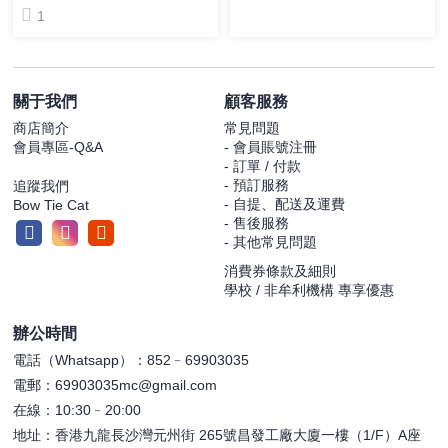
1
關于我們
顧客服務
商店簡介
常見問題
會員專區-Q&A
- 會員賬號注冊
- 訂單 / 付款
- 預訂服務
追蹤我們
- 自提、配送及運費
Bow Tie Cat
- 售後服務
- 其他常見問題
消費券條款及細則
學校 / 非牟利機構 專享優惠
辦公時間
電話（Whatsapp）：852﹣69903035
電郵：69903035mc@gmail.com
在線：10:30﹣20:00
地址：香港九龍長沙灣元州街 265號昌發工廠大廈一樓（1/F）A座