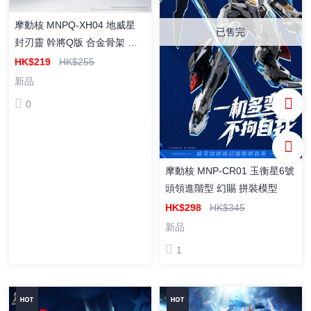
摩動核 MNPQ-XH04 地威星
已售完
封刃靈 幹將Q版 合金骨架 組
裝模型
HK$219
HK$255
新品
0
摩動核 MNP-CR01 玉衡星6號
頭領進階型 幻賜 拼裝模型
HK$298
HK$345
新品
1