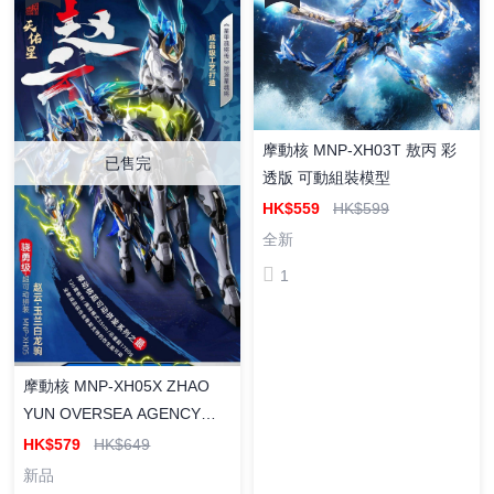
摩動核 MNP-XH03T 敖丙 彩
已售完
透版 可動組裝模型
HK$559
HK$599
全新
1
摩動核 MNP-XH05X ZHAO
YUN OVERSEA AGENCY
VERSION 趙雲+白龍駒 合金
HK$579
HK$649
骨架 拼裝模型
新品