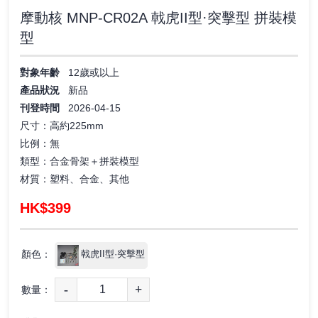
摩動核 MNP-CR02A 戟虎II型·突擊型 拼裝模
型
對象年齡
12歲或以上
產品狀況
新品
刊登時間
2026-04-15
尺寸：高約225mm
比例：無
類型：合金骨架＋
拼裝模型
材質：塑料、合金、其他
HK$399
顏色：
戟虎II型·突擊型
-
+
數量：