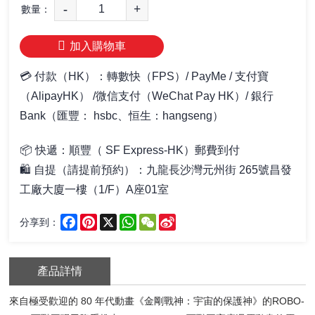
-
+
數量：
加入購物車
💳 付款（HK）：轉數快（FPS）/ PayMe / 支付寶
（AlipayHK） /微信支付（WeChat Pay HK）/ 銀行
Bank（匯豐： hsbc、恒生：hangseng）
📦
快遞：順豐（ SF Express-HK）郵費到付
🛍️ 自提
（請提前預約）
：
九龍長沙灣元州街 265號昌發
工廠大廈一樓（1/F）A座01室
Facebook
Pinterest
X
WhatsApp
WeChat
Sina
分享到：
Weibo
產品詳情
來自極受歡迎的 80 年代動畫《金剛戰神：宇宙的保護神》的ROBO‐