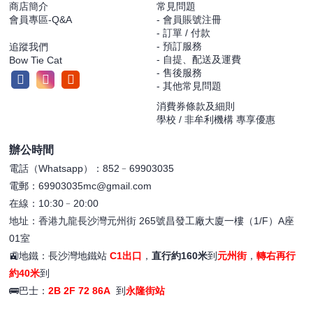
商店簡介
常見問題
會員專區-Q&A
- 會員賬號注冊
- 訂單 / 付款
- 預訂服務
追蹤我們
- 自提、配送及運費
Bow Tie Cat
- 售後服務
- 其他常見問題
消費券條款及細則
學校 / 非牟利機構 專享優惠
辦公時間
電話（Whatsapp）：852﹣69903035
電郵：69903035mc@gmail.com
在線：10:30﹣20:00
地址：香港九龍長沙灣元州街 265號昌發工廠大廈一樓（1/F）A座
01室
🚉地鐵：長沙灣地鐵站
C1出口
，
直行約160米
到
元州街
，
轉右再行
約40米
到
🚌巴士：
2B 2F 72 86A
到
永隆街站