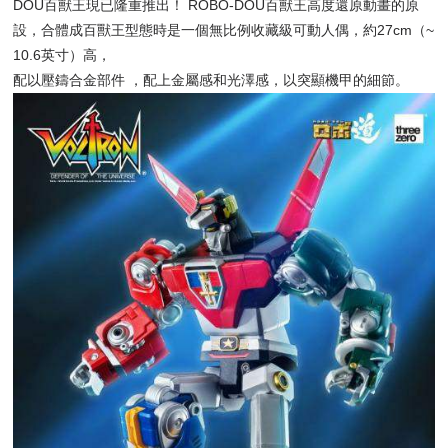
DOU百獸王現已隆重推出！ ROBO-DOU百獸王高度還原動畫的原
設，合體成百獸王型態時是一個無比例收藏級可動人偶，約27cm（~
10.6英寸）高，
配以壓鑄合金部件 ，配上金屬感和光澤感，以突顯機甲的細節。