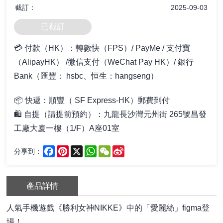
截訂：
2025-09-03
已截訂
💳 付款（HK）：轉數快（FPS）/ PayMe / 支付寶
（AlipayHK） /微信支付（WeChat Pay HK）/ 銀行
Bank（匯豐： hsbc、恒生：hangseng）
📦
快遞：順豐（ SF Express-HK）郵費到付
🛍️ 自提
（請提前預約）
：
九龍長沙灣元州街 265號昌發
工廠大廈一樓（1/F）A座01室
Facebook
Pinterest
X
WhatsApp
WeChat
Sina
分享到：
Weibo
產品詳情
人氣手機遊戲《勝利女神NIKKE》中的「愛麗絲」figma登
場！