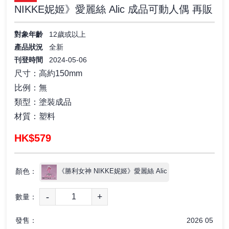
NIKKE妮姬》愛麗絲 Alic 成品可動人偶 再販
對象年齡
12歲或以上
產品狀況
全新
刊登時間
2024-05-06
尺寸：高約150mm
比例：無
類型：塗裝成品
材質：塑料
HK$579
顏色：
《勝利女神 NIKKE妮姬》愛麗絲 Alic
-
+
數量：
發售：
2026 05