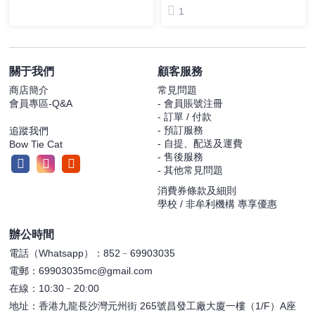
1
關于我們
顧客服務
商店簡介
常見問題
會員專區-Q&A
- 會員賬號注冊
- 訂單 / 付款
- 預訂服務
追蹤我們
- 自提、配送及運費
Bow Tie Cat
- 售後服務
- 其他常見問題
消費券條款及細則
學校 / 非牟利機構 專享優惠
辦公時間
電話（Whatsapp）：852﹣69903035
電郵：69903035mc@gmail.com
在線：10:30﹣20:00
地址：香港九龍長沙灣元州街 265號昌發工廠大廈一樓（1/F）A座