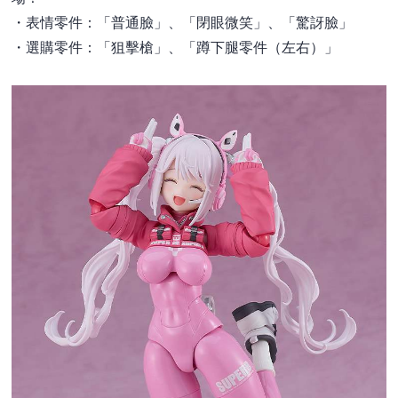
・表情零件：「普通臉」、「閉眼微笑」、「驚訝臉」
・選購零件：「狙擊槍」、「蹲下腿零件（左右）」