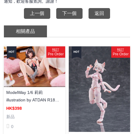
通知，歡迎客服查詢。謝謝！
上一個
下一個
返回
相關產品
預訂
預訂
Pre Order
Pre Order
ModelWay 1/6 莉莉
illustration by ATDAN R18
PVC
HK$398
新品
0