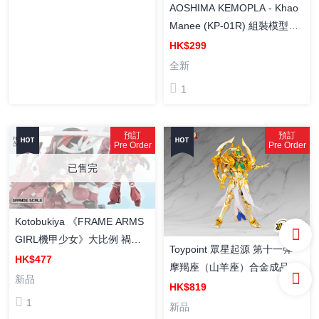
AOSHIMA KEMOPLA - Khao
Manee (KP-01R) 組裝模型
（再販）
HK$299
全新
1
預訂
預訂
Pre Order
Pre Order
已售完
Kotobukiya 《FRAME ARMS
GIRL機甲少女》大比例 禍月
Toypoint 眾星起源 第十一彈
組裝模型
HK$477
摩羯座（山羊座）合金成品 可
新品
動人偶
HK$819
1
新品