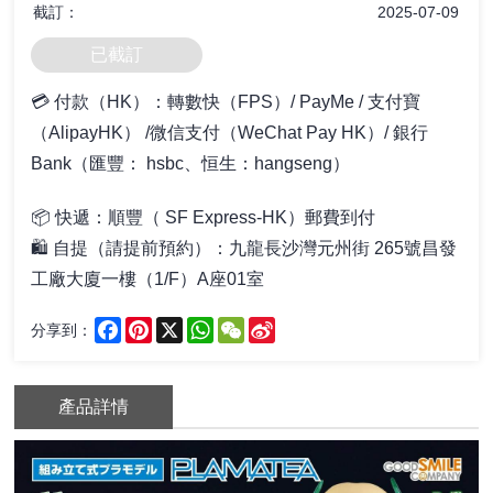
截訂：
2025-07-09
已截訂
💳 付款（HK）：轉數快（FPS）/ PayMe / 支付寶
（AlipayHK） /微信支付（WeChat Pay HK）/ 銀行
Bank（匯豐： hsbc、恒生：hangseng）
📦
快遞：順豐（ SF Express-HK）郵費到付
🛍️ 自提
（請提前預約）
：
九龍長沙灣元州街 265號昌發
工廠大廈一樓（1/F）A座01室
Facebook
Pinterest
X
WhatsApp
WeChat
Sina
分享到：
Weibo
產品詳情