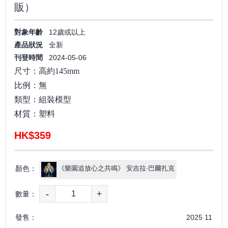
販）
對象年齡
12歲或以上
產品狀況
全新
刊登時間
2024-05-06
尺寸：高約145mm
比例：無
類型：組裝模型
材質：塑料
HK$359
顏色：
《樂園追放心之共鳴》 安吉拉·巴爾扎克
-
+
數量：
發售：
2025 11