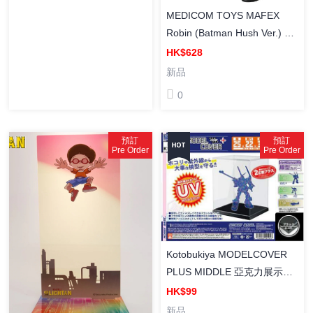
MEDICOM TOYS MAFEX
Robin (Batman Hush Ver.) 羅
賓（蝙蝠俠 Hush Ver.) 塗裝成
HK$628
品可動人偶
新品
0
預訂
預訂
Pre Order
Pre Order
Kotobukiya MODELCOVER
PLUS MIDDLE 亞克力展示盒
（中）
HK$99
新品