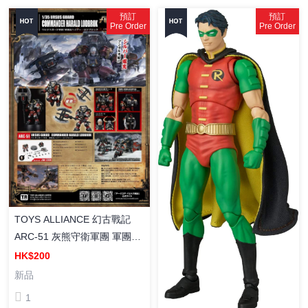
預訂
預訂
Pre Order
Pre Order
TOYS ALLIANCE 幻古戰記
ARC-51 灰熊守衛軍團 軍團長
海爾 羅德布洛克 塗裝成品
HK$200
新品
1