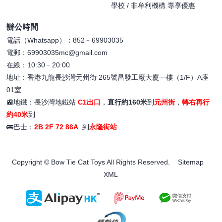
學校 / 非牟利機構 專享優惠
辦公時間
電話（Whatsapp）：852﹣69903035
電郵：69903035mc@gmail.com
在線：10:30﹣20:00
地址：香港九龍長沙灣元州街 265號昌發工廠大廈一樓（1/F）A座
01室
🚉地鐵：長沙灣地鐵站
C1出口
，
直行約160米
到
元州街
，
轉右再行
約40米
到
🚌巴士：
2B 2F 72 86A
到
永隆街站
Copyright © Bow Tie Cat Toys All Rights Reserved.
Sitemap
XML