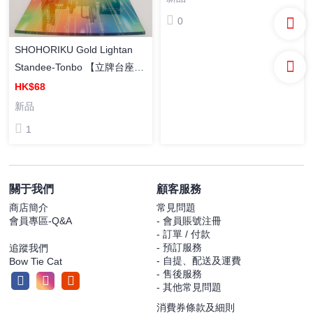
0
SHOHORIKU Gold Lightan
Standee-Tonbo 【立牌台座】
《黃金戰士》蜻蜓
HK$68
新品
1
關于我們
顧客服務
商店簡介
常見問題
會員專區-Q&A
- 會員賬號注冊
- 訂單 / 付款
- 預訂服務
追蹤我們
- 自提、配送及運費
Bow Tie Cat
- 售後服務
- 其他常見問題
消費券條款及細則