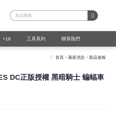
+18
工具系列
聯系我們
首頁
>
最新消息
>
新品速報
ERIES DC正版授權 黑暗騎士 蝙蝠車
bo